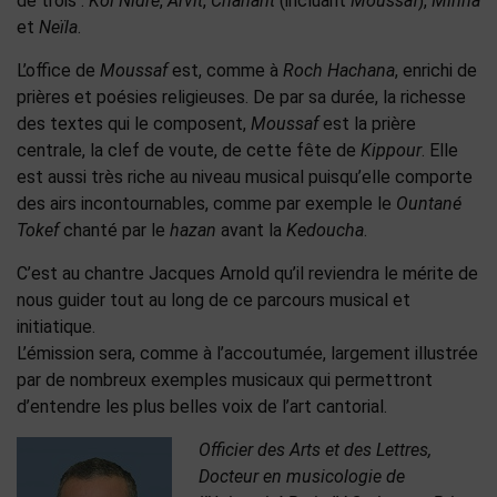
de trois :
Kol Nidré
,
Arvit
,
Chaharit
(incluant
Moussaf
),
Minha
et
Neïla
.
L’office de
Moussaf
est, comme à
Roch Hachana
, enrichi de
prières et poésies religieuses. De par sa durée, la richesse
des textes qui le composent,
Moussaf
est la prière
centrale, la clef de voute, de cette fête de
Kippour
. Elle
est aussi très riche au niveau musical puisqu’elle comporte
des airs incontournables, comme par exemple le
Ountané
Tokef
chanté par le
hazan
avant la
Kedoucha
.
C’est au chantre Jacques Arnold qu’il reviendra le mérite de
nous guider tout au long de ce parcours musical et
initiatique.
L’émission sera, comme à l’accoutumée, largement illustrée
par de nombreux exemples musicaux qui permettront
d’entendre les plus belles voix de l’art cantorial.
Officier des Arts et des Lettres,
Docteur en musicologie de