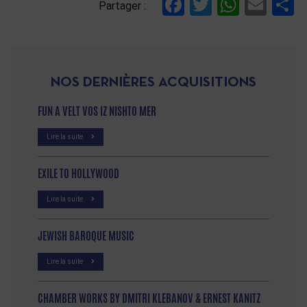
Facebook
Twitter
Whats
Ema
P
Partager :
NOS DERNIÈRES ACQUISITIONS
FUN A VELT VOS IZ NISHTO MER
Lire la suite
EXILE TO HOLLYWOOD
Lire la suite
JEWISH BAROQUE MUSIC
Lire la suite
CHAMBER WORKS BY DMITRI KLEBANOV & ERNEST KANITZ