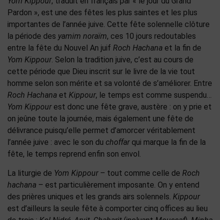
Yom Kippour
, traduit en français par « le jour du Grand
Pardon », est une des fêtes les plus saintes et les plus
importantes de l’année juive. Cette fête solennelle clôture
la période des
yamim noraïm
, ces 10 jours redoutables
entre la fête du Nouvel An juif
Roch Hachana
et la fin de
Yom Kippour
. Selon la tradition juive, c’est au cours de
cette période que Dieu inscrit sur le livre de la vie tout
homme selon son mérite et sa volonté de s’améliorer. Entre
Roch Hachana
et
Kippour
, le temps est comme suspendu…
Yom Kippour
est donc une fête grave, austère : on y prie et
on jeûne toute la journée, mais également une fête de
délivrance puisqu’elle permet d’amorcer véritablement
l’année juive : avec le son du
choffar
qui marque la fin de la
fête, le temps reprend enfin son envol.
La liturgie de
Yom Kippour
– tout comme celle de
Roch
hachana
– est particulièrement imposante. On y entend
des prières uniques et les grands airs solennels.
Kippour
est d’ailleurs la seule fête à comporter cinq offices au lieu