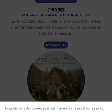
21/07/2026
CONCERT DE GALA DES 20 ANS DE L’IEMJ
Le 18 octobre 2026, 17h30 à la salle Cortot – Paris,
l’Institut Européen des Musiques Juives propose un
spectacle musical…
LIRE LA SUITE
Nous utilisons des cookies pour optimiser notre site web et notre service.