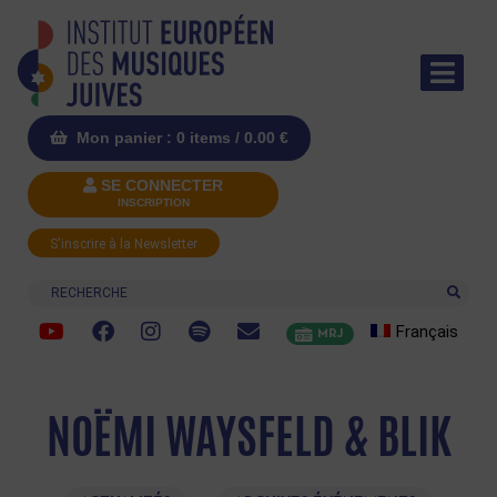
Mon panier : 0 items /
0.00
€
SE CONNECTER
INSCRIPTION
S'inscrire à la Newsletter
Recherche
Français
MRJ
NOËMI WAYSFELD & BLIK