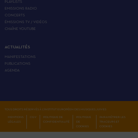
PLAYLISTS
EMISSIONS RADIO
CONCERTS
ÉMISSIONS TV / VIDÉOS
CHAÎNE YOUTUBE
ACTUALITÉS
MANIFESTATIONS
PUBLICATIONS
AGENDA
TOUS DROITS RÉSERVÉS À L'INSTITUT EUROPÉEN DES MUSIQUES JUIVES
MENTIONS
CGV
POLITIQUE DE
POLITIQUE
PARAMÉTRER LES
LÉGALES
CONFIDENTIALITÉ
DE
TRACEURS ET
COOKIES
COOKIES