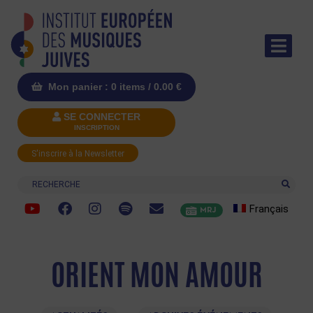
Mon panier : 0 items /
0.00
€
SE CONNECTER
INSCRIPTION
S'inscrire à la Newsletter
Recherche
Français
MRJ
ORIENT MON AMOUR