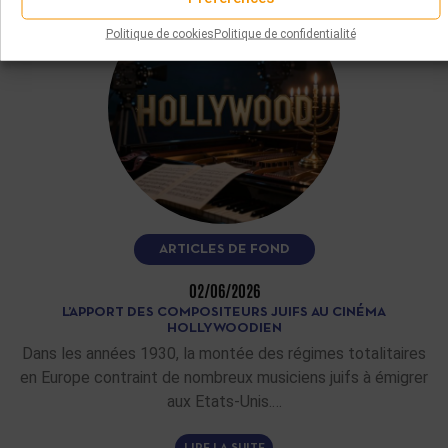
Politique de cookies
Politique de confidentialité
ARTICLES DE FOND
02/06/2026
L’APPORT DES COMPOSITEURS JUIFS AU CINÉMA
HOLLYWOODIEN
Dans les années 1930, la montée des régimes totalitaires
en Europe contraint de nombreux musiciens juifs à émigrer
aux Etats-Unis.…
LIRE LA SUITE