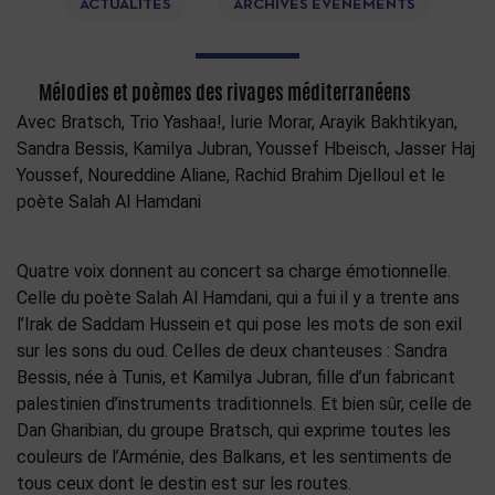
ACTUALITÉS
ARCHIVES ÉVÉNEMENTS
Mélodies et poèmes des rivages méditerranéens
Avec Bratsch, Trio Yashaa!, Iurie Morar, Arayik Bakhtikyan,
Sandra Bessis, Kamilya Jubran, Youssef Hbeisch, Jasser Haj
Youssef, Noureddine Aliane, Rachid Brahim Djelloul et le
poète Salah Al Hamdani
Quatre voix donnent au concert sa charge émotionnelle.
Celle du poète Salah Al Hamdani, qui a fui il y a trente ans
l’Irak de Saddam Hussein et qui pose les mots de son exil
sur les sons du oud. Celles de deux chanteuses : Sandra
Bessis, née à Tunis, et Kamilya Jubran, fille d’un fabricant
palestinien d’instruments traditionnels. Et bien sûr, celle de
Dan Gharibian, du groupe Bratsch, qui exprime toutes les
couleurs de l’Arménie, des Balkans, et les sentiments de
tous ceux dont le destin est sur les routes.