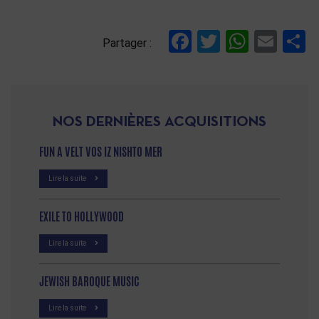
Facebook
Twitter
Whats
Ema
P
Partager :
NOS DERNIÈRES ACQUISITIONS
FUN A VELT VOS IZ NISHTO MER
Lire la suite
EXILE TO HOLLYWOOD
Lire la suite
JEWISH BAROQUE MUSIC
Lire la suite