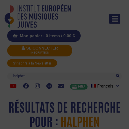
Mon panier : 0 items /
0.00
€
SE CONNECTER
INSCRIPTION
S'inscrire à la Newsletter
Recherche
Français
MRJ
RÉSULTATS DE RECHERCHE
POUR :
HALPHEN