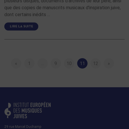
plusieurs disques, documents d'archives de leur père, ainsi
que des copies de manuscrits musicaux d'inspiration juive,
dont certains inédits …
LIRE LA SUITE
«
1
…
9
10
11
12
»
29 rue Marcel Duchamp