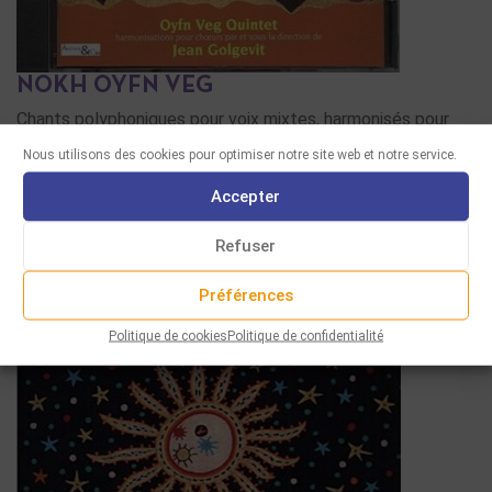
NOKH OYFN VEG
Chants polyphoniques pour voix mixtes, harmonisés pour
chœur par et sous la direction de Jean Golgevit. …
Nous utilisons des cookies pour optimiser notre site web et notre service.
LIRE LA SUITE
Accepter
Refuser
Préférences
Politique de cookies
Politique de confidentialité