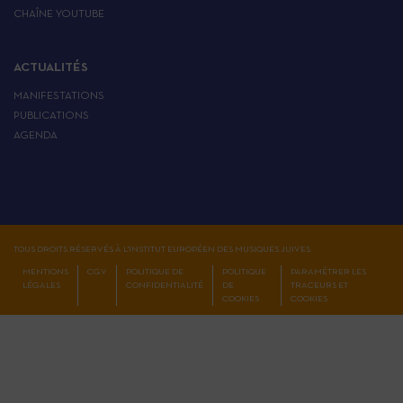
CHAÎNE YOUTUBE
ACTUALITÉS
MANIFESTATIONS
PUBLICATIONS
AGENDA
TOUS DROITS RÉSERVÉS À L'INSTITUT EUROPÉEN DES MUSIQUES JUIVES
MENTIONS
CGV
POLITIQUE DE
POLITIQUE
PARAMÉTRER LES
LÉGALES
CONFIDENTIALITÉ
DE
TRACEURS ET
COOKIES
COOKIES