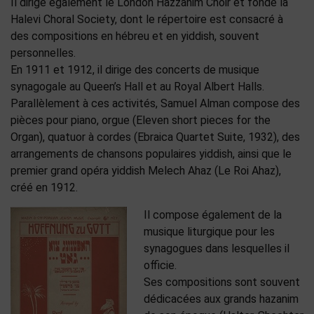
Il dirige également le London Hazzanim Choir et fonde la
Halevi Choral Society, dont le répertoire est consacré à
des compositions en hébreu et en yiddish, souvent
personnelles.
En 1911 et 1912, il dirige des concerts de musique
synagogale au Queen’s Hall et au Royal Albert Halls.
Parallèlement à ces activités, Samuel Alman compose des
pièces pour piano, orgue (Eleven short pieces for the
Organ), quatuor à cordes (Ebraica Quartet Suite, 1932), des
arrangements de chansons populaires yiddish, ainsi que le
premier grand opéra yiddish Melech Ahaz (Le Roi Ahaz),
créé en 1912.
Il compose également de la
musique liturgique pour les
synagogues dans lesquelles il
officie.
Ses compositions sont souvent
dédicacées aux grands hazanim