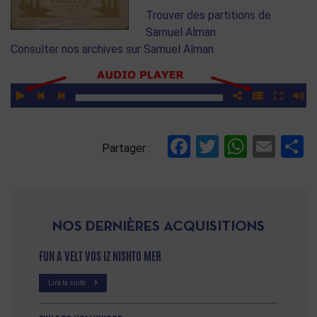
Trouver des partitions de
Samuel Alman
Consulter nos archives sur Samuel Alman
Facebook
Twitter
Whats
Ema
P
Partager :
NOS DERNIÈRES ACQUISITIONS
FUN A VELT VOS IZ NISHTO MER
Lire la suite