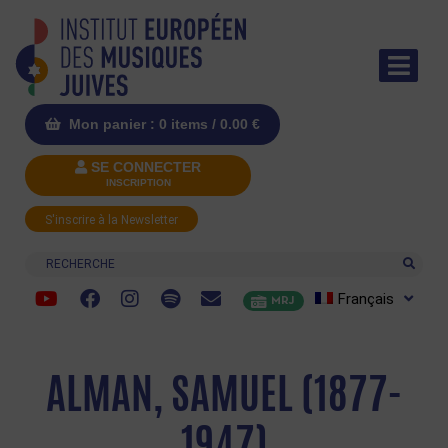
Mon panier : 0 items /
0.00
€
SE CONNECTER
INSCRIPTION
S'inscrire à la Newsletter
Recherche
Français
MRJ
ALMAN, SAMUEL (1877-
1947)