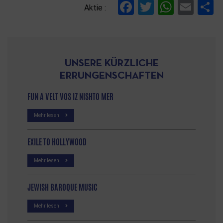
Facebook
Twitter
Whats
Ema
T
Aktie :
UNSERE KÜRZLICHE
ERRUNGENSCHAFTEN
FUN A VELT VOS IZ NISHTO MER
Mehr lesen
EXILE TO HOLLYWOOD
Mehr lesen
JEWISH BAROQUE MUSIC
Mehr lesen