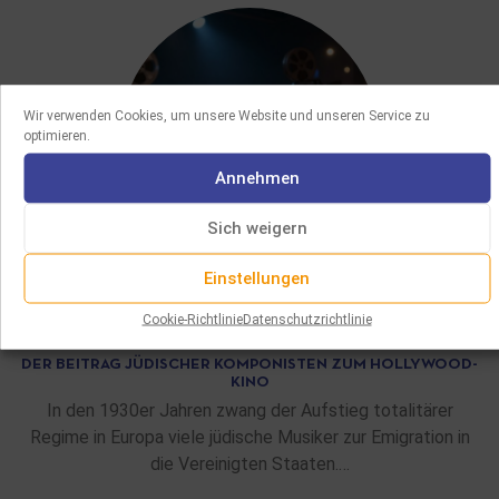
Wir verwenden Cookies, um unsere Website und unseren Service zu
optimieren.
Annehmen
Sich weigern
Einstellungen
HINTERGRUNDARTIKEL
Cookie-Richtlinie
Datenschutzrichtlinie
02/06/2026
DER BEITRAG JÜDISCHER KOMPONISTEN ZUM HOLLYWOOD-
KINO
In den 1930er Jahren zwang der Aufstieg totalitärer
Regime in Europa viele jüdische Musiker zur Emigration in
die Vereinigten Staaten.…