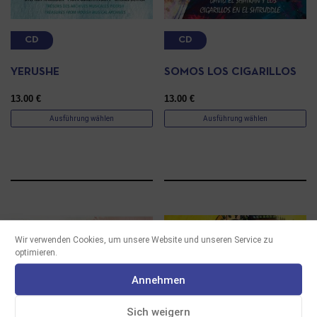
CD
CD
YERUSHE
SOMOS LOS CIGARILLOS
13.00
€
13.00
€
Ausführung wählen
Ausführung wählen
Wir verwenden Cookies, um unsere Website und unseren Service zu
optimieren.
Annehmen
Sich weigern