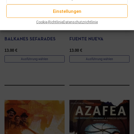
Einstellungen
Cookie-Richtlinie
Datenschutzrichtlinie
CD
CD
BALKANES SEFARADES
FUENTE NUEVA
13.00
€
13.00
€
Ausführung wählen
Ausführung wählen