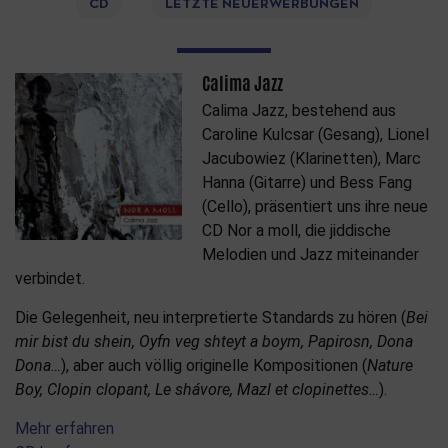
CD
LETZTE NEUERWERBUNGEN
Calima Jazz
Calima Jazz, bestehend aus
Caroline Kulcsar (Gesang), Lionel
Jacubowiez (Klarinetten), Marc
Hanna (Gitarre) und Bess Fang
(Cello), präsentiert uns ihre neue
CD Nor a moll, die jiddische
Melodien und Jazz miteinander
verbindet.
Die Gelegenheit, neu interpretierte Standards zu hören (
Bei
mir bist du shein, Oyfn veg shteyt a boym, Papirosn, Dona
Dona…
), aber auch völlig originelle Kompositionen (
Nature
Boy, Clopin clopant, Le shávore, Mazl et clopinettes…
).
Mehr erfahren