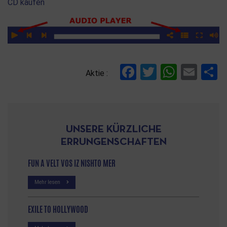
CD kaufen
Facebook
Twitter
Whats
Ema
T
Aktie :
UNSERE KÜRZLICHE
ERRUNGENSCHAFTEN
FUN A VELT VOS IZ NISHTO MER
Mehr lesen
EXILE TO HOLLYWOOD