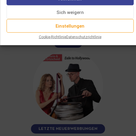
DER BEITRAG JÜDISCHER KOMPONISTEN ZUM HOLLYWOOD-
KINO
Sich weigern
In den 1930er Jahren zwang der Aufstieg totalitärer
Regime in Europa viele jüdische Musiker zur Emigration in
Einstellungen
die Vereinigten Staaten.…
Cookie-Richtlinie
Datenschutzrichtlinie
MEHR LESEN
LETZTE NEUERWERBUNGEN