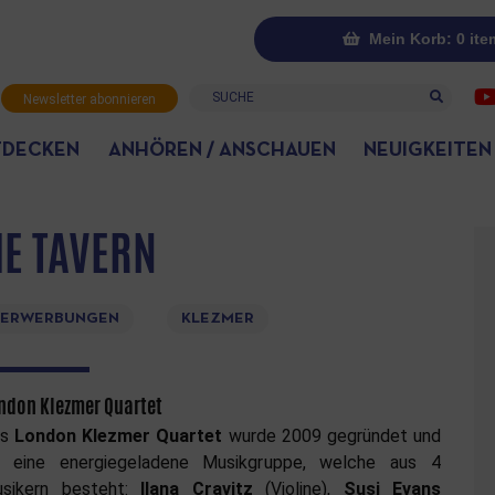
Mein Korb: 0 ite
Suche
Newsletter abonnieren
TDECKEN
ANHÖREN / ANSCHAUEN
NEUIGKEITEN
HE TAVERN
UERWERBUNGEN
KLEZMER
ndon Klezmer Quartet
as
London Klezmer Quartet
wurde 2009 gegründet und
t eine energiegeladene Musikgruppe, welche aus 4
sikern besteht:
Ilana Cravitz
(Violine),
Susi Evans