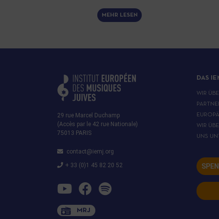
MEHR LESEN
DAS IE
WIR ÜB
PARTNE
29 rue Marcel Duchamp
EUROPÄ
(Accès par le 42 rue Nationale)
WIR ÜB
75013 PARIS
UNS UN
contact@iemj.org
+ 33 (0)1 45 82 20 52
SPEN
MRJ