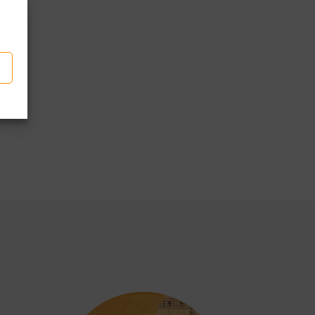
p
len