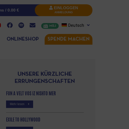
EINLOGGEN
ms /
0.00
€
ANMELDUNG
Deutsch
MRJ
ONLINESHOP
SPENDE MACHEN
UNSERE KÜRZLICHE
ERRUNGENSCHAFTEN
FUN A VELT VOS IZ NISHTO MER
Mehr lesen
EXILE TO HOLLYWOOD