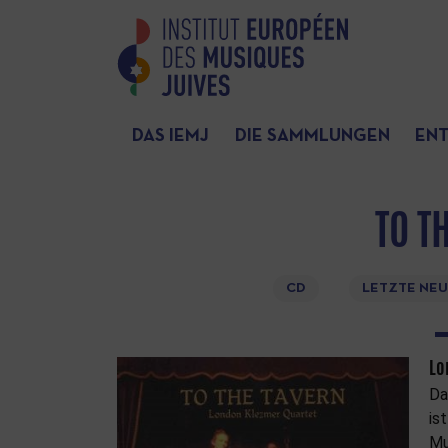
DAS IEMJ
DIE SAMMLUNGEN
EN
TO T
CD
LETZTE NE
Lo
D
is
Mu