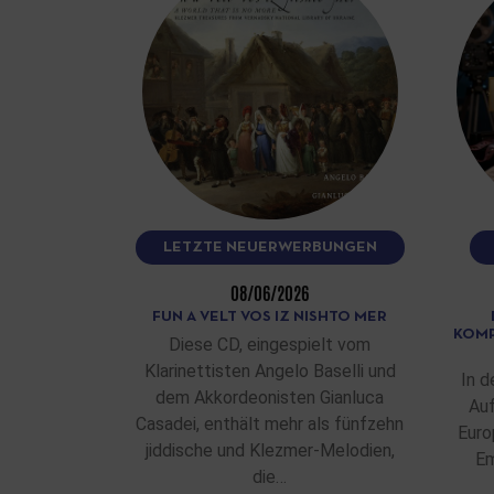
LETZTE NEUERWERBUNGEN
08/06/2026
FUN A VELT VOS IZ NISHTO MER
KOMP
Diese CD, eingespielt vom
Klarinettisten Angelo Baselli und
In d
dem Akkordeonisten Gianluca
Auf
Casadei, enthält mehr als fünfzehn
Euro
jiddische und Klezmer-Melodien,
Em
die…