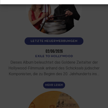
LETZTE NEUERWERBUNGEN
02/06/2026
EXILE TO HOLLYWOOD
Dieses Album beleuchtet das Goldene Zeitalter der
Hollywood-Filmmusik anhand des Schicksals jüdischer
Komponisten, die zu Beginn des 20. Jahrhunderts ins…
MEHR LESEN