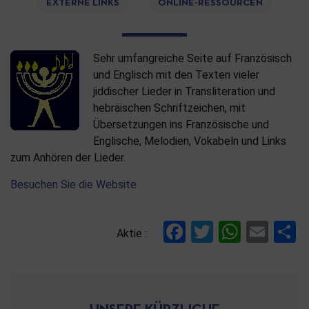
EXTERNE LINKS
ONLINE-RESSOURCEN
Sehr umfangreiche Seite auf Französisch
und Englisch mit den Texten vieler
jiddischer Lieder in Transliteration und
hebräischen Schriftzeichen, mit
Übersetzungen ins Französische und
Englische, Melodien, Vokabeln und Links
zum Anhören der Lieder.
Besuchen Sie die Website
Facebook
Twitter
Whats
Ema
T
Aktie :