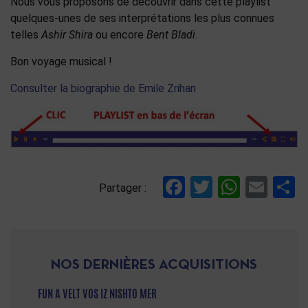
Nous vous proposons de découvrir dans cette playlist
quelques-unes de ses interprétations les plus connues
telles
Ashir Shira
ou encore
Bent Bladi
.
Bon voyage musical !
Consulter la biographie de Emile Zrihan
Facebook
Twitter
Whats
Ema
P
Partager :
NOS DERNIÈRES ACQUISITIONS
FUN A VELT VOS IZ NISHTO MER