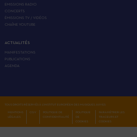
EMISSIONS RADIO
CONCERTS
ÉMISSIONS TV / VIDÉOS
CHAÎNE YOUTUBE
ACTUALITÉS
MANIFESTATIONS
PUBLICATIONS
AGENDA
TOUS DROITS RÉSERVÉS À L'INSTITUT EUROPÉEN DES MUSIQUES JUIVES
MENTIONS
CGV
POLITIQUE DE
POLITIQUE
PARAMÉTRER LES
LÉGALES
CONFIDENTIALITÉ
DE
TRACEURS ET
COOKIES
COOKIES