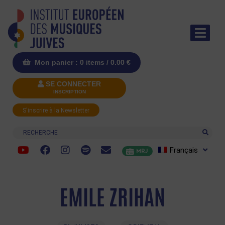
Mon panier : 0 items /
0.00
€
SE CONNECTER
INSCRIPTION
S'inscrire à la Newsletter
Recherche
Français
MRJ
EMILE ZRIHAN