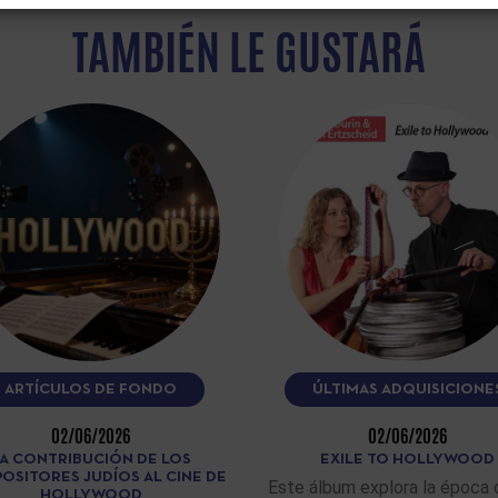
TAMBIÉN LE GUSTARÁ
ARTÍCULOS DE FONDO
ÚLTIMAS ADQUISICIONE
02/06/2026
02/06/2026
A CONTRIBUCIÓN DE LOS
EXILE TO HOLLYWOOD
OSITORES JUDÍOS AL CINE DE
Este álbum explora la época 
HOLLYWOOD