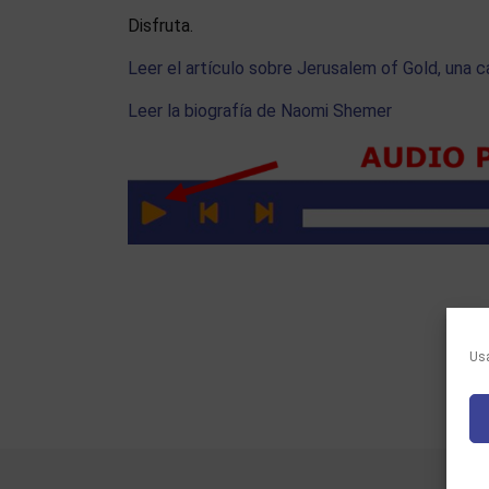
Disfruta.
Leer el artículo sobre Jerusalem of Gold, una
Leer la biografía de Naomi Shemer
Usa