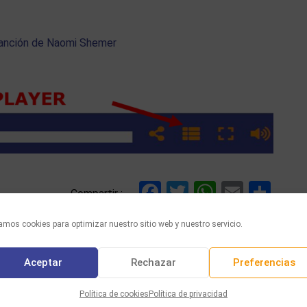
 canción de Naomi Shemer
Facebook
Twitter
WhatsAp
Email
Com
Compartir :
mos cookies para optimizar nuestro sitio web y nuestro servicio.
Aceptar
Rechazar
Preferencias
Política de cookies
Política de privacidad