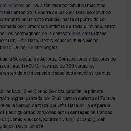
omi Shemer
en 1967. Cantada por Shuli Nathan tres
manas antes de la Guerra de los Seis Días, se convirtió
pidamente en un éxito mundial, hasta el punto de ser
rsionada por numerosos artistas de todo el mundo, entre
los Les compagnons de la chanson,
Rika Zaraï
, Chava
berstein,
Ofra Haza
, Demis Roussos, Klaus Meine,
berto Carlos, Hélène Ségara….
gún la Sociedad de Autores, Compositores y Editores de
sica Israelí (ACUM), hay más de 300 versiones
ferentes de esta canción traducidas a muchos idiomas,
ión incluye 12 versiones de esta canción: la primera
ión original cantada por Shuli Nathan durante el Festival
ra es la versión cantada por Ofra Haza en 1998 para la
ael. Las siguientes versiones están cantadas en francés
glés (Demis Roussos, Scorpion y Liel), español (Leah
yiddish (David Eshet)!