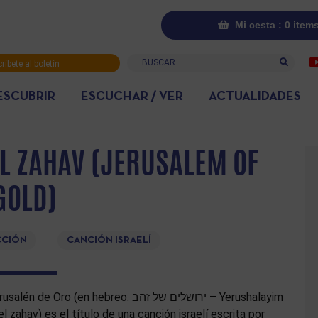
Mi cesta : 0 item
Buscar
ríbete al boletín
rmativo
ESCUBRIR
ESCUCHAR / VER
ACTUALIDADES
L ZAHAV (JERUSALEM OF
GOLD)
CCIÓN
CANCIÓN ISRAELÍ
alén de Oro (en hebreo: ירושלים של זהב – Yerushalayim
el zahav) es el título de una canción israelí escrita por