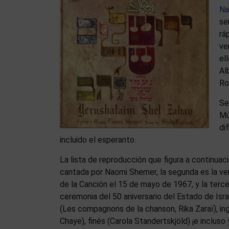
Na
se
rá
ve
el
Al
Ro
Se
Mú
di
incluido el esperanto.
La lista de reproducción que figura a continuac
cantada por Naomi Shemer, la segunda es la vers
de la Canción el 15 de mayo de 1967, y la terce
ceremonia del 50 aniversario del Estado de Isr
(Les compagnons de la chanson, Rika Zaraï), in
Chaye), finés (Carola Standertskjöld) ¡e incluso 