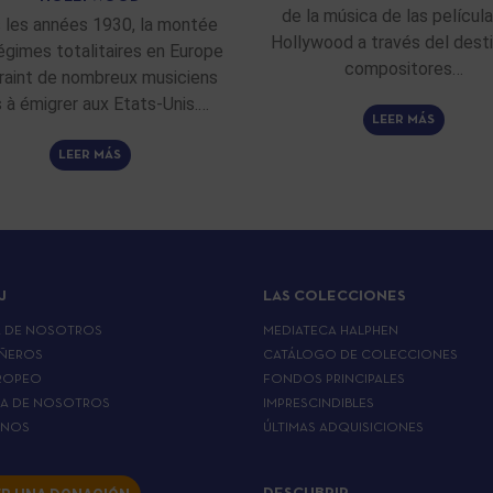
de la música de las películ
 les années 1930, la montée
Hollywood a través del dest
égimes totalitaires en Europe
compositores…
raint de nombreux musiciens
fs à émigrer aux Etats-Unis.…
LEER MÁS
LEER MÁS
J
LAS COLECCIONES
A DE NOSOTROS
MEDIATECA HALPHEN
ÑEROS
CATÁLOGO DE COLECCIONES
ROPEO
FONDOS PRINCIPALES
LA DE NOSOTROS
IMPRESCINDIBLES
RNOS
ÚLTIMAS ADQUISICIONES