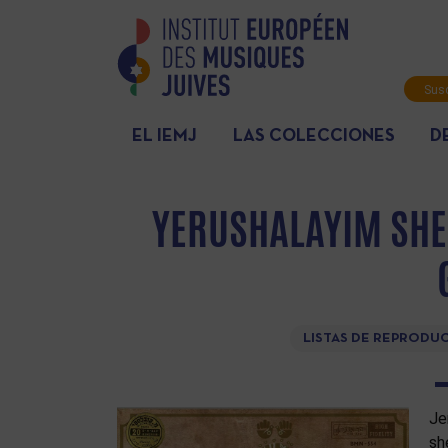
Susc
info
EL IEMJ
LAS COLECCIONES
D
YERUSHALAYIM SHE
LISTAS DE REPRODU
Jerus
sh