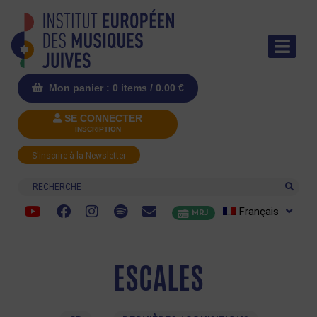
Mon panier : 0 items /
0.00
€
SE CONNECTER
INSCRIPTION
S'inscrire à la Newsletter
Recherche
Français
MRJ
ESCALES