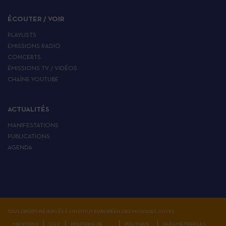
ÉCOUTER / VOIR
PLAYLISTS
EMISSIONS RADIO
CONCERTS
ÉMISSIONS TV / VIDÉOS
CHAÎNE YOUTUBE
ACTUALITÉS
MANIFESTATIONS
PUBLICATIONS
AGENDA
TOUS DROITS RÉSERVÉS À L'INSTITUT EUROPÉEN DES MUSIQUES JUIVES
MENTIONS
CGV
POLITIQUE DE
POLITIQUE
PARAMÉTRER LES