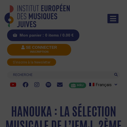
Mon panier : 0 items /
0.00
€
SE CONNECTER
INSCRIPTION
S'inscrire à la Newsletter
Recherche
Français
MRJ
HANOUKA : LA SÉLECTION
MUSICALE DE L’IEMJ, 2ÈME