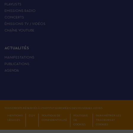
PLAYLISTS
EMISSIONS RADIO
CONCERTS
ÉMISSIONS TV / VIDÉOS
CHAÎNE YOUTUBE
ACTUALITÉS
MANIFESTATIONS
PUBLICATIONS
AGENDA
TOUS DROITS RÉSERVÉS À L'INSTITUT EUROPÉEN DES MUSIQUES JUIVES
MENTIONS
CGV
POLITIQUE DE
POLITIQUE
PARAMÉTRER LES
LÉGALES
CONFIDENTIALITÉ
DE
TRACEURS ET
COOKIES
COOKIES