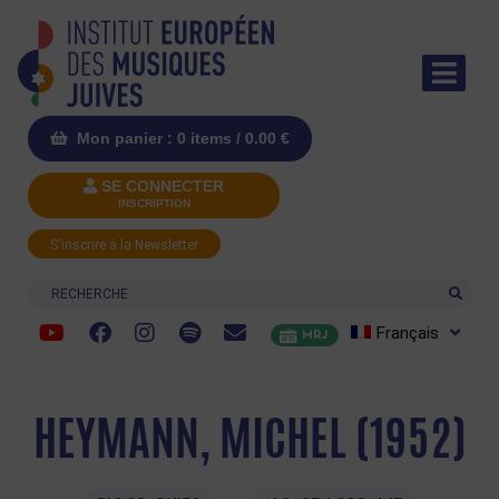
Mon panier : 0 items /
0.00
€
SE CONNECTER
INSCRIPTION
S'inscrire à la Newsletter
Recherche
Français
MRJ
HEYMANN, MICHEL (1952)