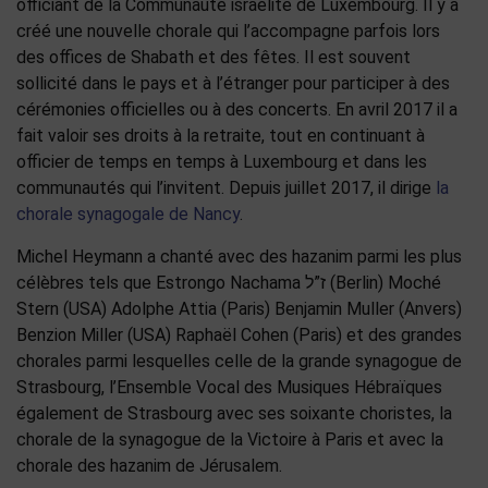
officiant de la Communauté israélite de Luxembourg. Il y a
créé une nouvelle chorale qui l’accompagne parfois lors
des offices de Shabath et des fêtes. Il est souvent
sollicité dans le pays et à l’étranger pour participer à des
cérémonies officielles ou à des concerts. En avril 2017 il a
fait valoir ses droits à la retraite, tout en continuant à
officier de temps en temps à Luxembourg et dans les
communautés qui l’invitent. Depuis juillet 2017, il dirige
la
chorale synagogale de Nancy
.
Michel Heymann a chanté avec des hazanim parmi les plus
célèbres tels que Estrongo Nachama ז”ל (Berlin) Moché
Stern (USA) Adolphe Attia (Paris) Benjamin Muller (Anvers)
Benzion Miller (USA) Raphaël Cohen (Paris) et des grandes
chorales parmi lesquelles celle de la grande synagogue de
Strasbourg, l’Ensemble Vocal des Musiques Hébraïques
également de Strasbourg avec ses soixante choristes, la
chorale de la synagogue de la Victoire à Paris et avec la
chorale des hazanim de Jérusalem.