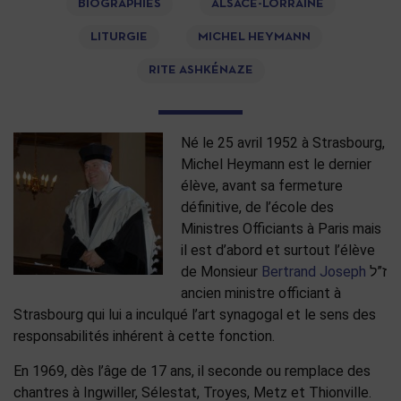
BIOGRAPHIES
ALSACE-LORRAINE
LITURGIE
MICHEL HEYMANN
RITE ASHKÉNAZE
Né le 25 avril 1952 à Strasbourg,
Michel Heymann est le dernier
élève, avant sa fermeture
définitive, de l’école des
Ministres Officiants à Paris mais
il est d’abord et surtout l’élève
de Monsieur
Bertrand Joseph
ז”ל
ancien ministre officiant à
Strasbourg qui lui a inculqué l’art synagogal et le sens des
responsabilités inhérent à cette fonction.
En 1969, dès l’âge de 17 ans, il seconde ou remplace des
chantres à Ingwiller, Sélestat, Troyes, Metz et Thionville.