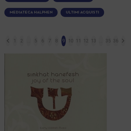
MEDIATECA HALPHEN
ULTIMI ACQUISTI
1
2
…
5
6
7
8
9
10
11
12
13
…
35
36