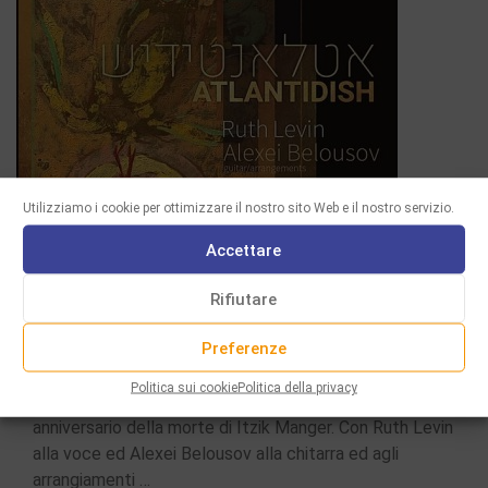
Utilizziamo i cookie per ottimizzare il nostro sito Web e il nostro servizio.
Accettare
Rifiutare
CD
Preferenze
ATLANTIDISH
Politica sui cookie
Politica della privacy
Album pubblicato nel 2019 in occasione del 50°
anniversario della morte di Itzik Manger. Con Ruth Levin
alla voce ed Alexei Belousov alla chitarra ed agli
arrangiamenti …