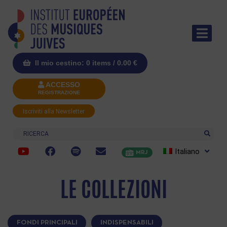
Il mio cestino: 0 items /
0.00
€
ACCESSO
REGISTRAZIONE
Iscriviti alla Newsletter
Ricerca
Italiano
MRJ
LE COLLEZIONI
FONDI PRINCIPALI
INDISPENSABILI