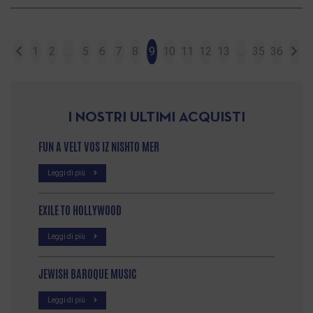
1
2
…
5
6
7
8
9
10
11
12
13
…
35
36
I NOSTRI ULTIMI ACQUISTI
FUN A VELT VOS IZ NISHTO MER
Leggi di più
EXILE TO HOLLYWOOD
Leggi di più
JEWISH BAROQUE MUSIC
Leggi di più