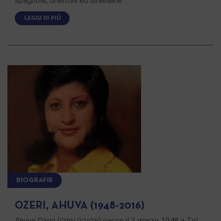
spagnole, orientali ed israeliane …
LEGGI DI PIÙ
BIOGRAFIE
OZERI, AHUVA (1948-2016)
Ahuva Ozeri (אהובה עוזרי) nasce il 3 marzo 1948 a Tel