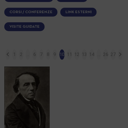
CORSI / CONFERENZE
LINK ESTERNI
VISITE GUIDATE
1
2
…
6
7
8
9
10
11
12
13
14
…
26
27