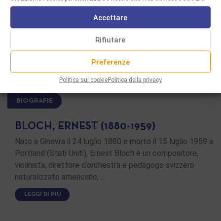
Accettare
Rifiutare
Preferenze
Politica sui cookie
Politica della privacy
BIOGRAFIE
BLOCH, ERNEST (1880-1959)
Nato a Ginevra il 24 luglio 1880 e morto il 15 luglio 1959 a
Portland (Stati Uniti), Ernest Bloch è un compositore,
violinista, direttore d’orchestra e pedagogo svizzero
naturalizzato americano, …
LEGGI DI PIÙ