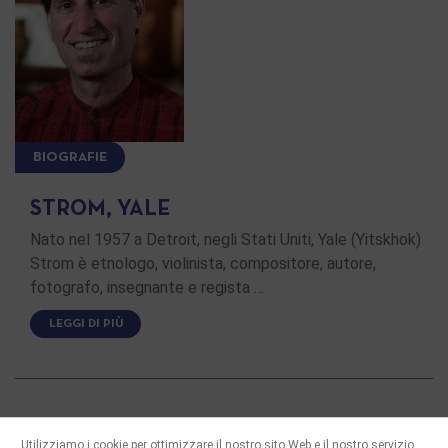
BIOGRAFIE
STROM, YALE
Nato nel 1957 a Detroit, negli Stati Uniti, Yale (Yitskhok)
Strom è etnologo, violinista, compositore, autore,
fotografo, insegnante e regista …
LEGGI DI PIÙ
Utilizziamo i cookie per ottimizzare il nostro sito Web e il nostro servizio.