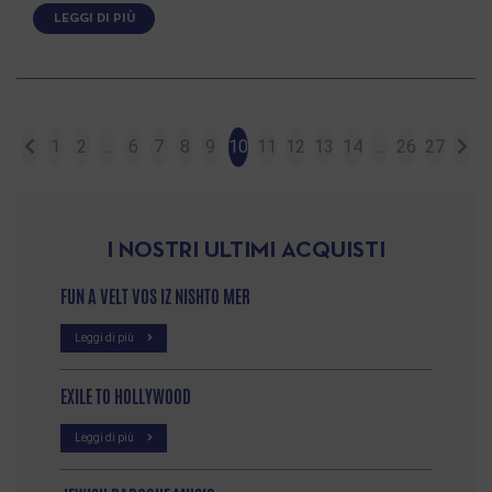
LEGGI DI PIÙ
1
2
…
6
7
8
9
10
11
12
13
14
…
26
27
I NOSTRI ULTIMI ACQUISTI
FUN A VELT VOS IZ NISHTO MER
Leggi di più
EXILE TO HOLLYWOOD
Leggi di più