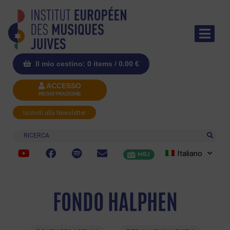
Il mio cestino: 0 items /
0.00
€
ACCESSO
REGISTRAZIONE
Iscriviti alla Newsletter
Ricerca
Italiano
MRJ
FONDO HALPHEN