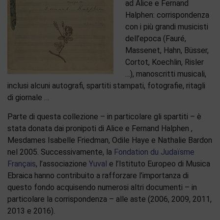
ad Alice e Fernand
Halphen: corrispondenza
con i più grandi musicisti
dell’epoca (Fauré,
Massenet, Hahn, Büsser,
Cortot, Koechlin, Risler
…), manoscritti musicali,
inclusi alcuni autografi, spartiti stampati, fotografie, ritagli
di giornale …
Parte di questa collezione – in particolare gli spartiti – è
stata donata dai pronipoti di Alice e Fernand Halphen ,
Mesdames Isabelle Friedman, Odile Haye e Nathalie Bardon
nel 2005. Successivamente, la
Fondation du Judaïsme
Français
, l’associazione
Yuval
e l’Istituto Europeo di Musica
Ebraica hanno contribuito a rafforzare l’importanza di
questo fondo acquisendo numerosi altri documenti – in
particolare la corrispondenza – alle aste (2006, 2009, 2011,
2013 e 2016).