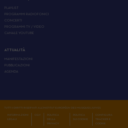
PLAYLIST
PROGRAMMI RADIOFONICI
CONCERTI
PROGRAMMI TV / VIDEO
CANALE YOUTUBE
ATTUALITÀ
MANIFESTAZIONI
PUBBLICAZIONI
AGENDA
TUTTI I DIRITTI RISERVATI ALL'INSTITUT EUROPÉEN DES MUSIQUES JUIVES
INFORMAZIONI
CGV
POLITICA
POLITICA
CONFIGURA
LEGALI
DELLA
SUI COOKIE
TRACKER E
PRIVACY
COOKIE