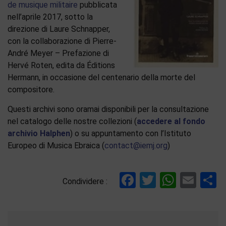
de musique militaire
pubblicata
nell’aprile 2017, sotto la
direzione di Laure Schnapper,
con la collaborazione di Pierre-
André Meyer – Prefazione di
Hervé Roten, edita da Éditions
Hermann, in occasione del centenario della morte del
compositore.
Questi archivi sono oramai disponibili per la consultazione
nel catalogo delle nostre collezioni (
accedere al fondo
archivio Halphen
) o su appuntamento con l’Istituto
Europeo di Musica Ebraica (
contact@iemj.org
)
Facebook
Twitter
Whats
Ema
C
Condividere :