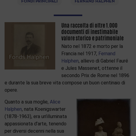
FONDI PRINCIPALI
FERNAND HALPHEN
Una raccolta di oltre 1.000
documenti di inestimabile
valore storico e patrimoniale
Nato nel 1872 e morto per la
Francia nel 1917,
Fernand
Halphen
, allievo di Gabriel Fauré
e Jules Massenet, ottenne il
secondo Prix de Rome nel 1896
e durante la sua breve vita compose un buon centinaio di
opere.
Quanto a sua moglie,
Alice
Halphen
, nata Koenigswarter
(1878-1963), era un’illuminata
appassionata d’arte, tenendo
per diversi decenni nella sua