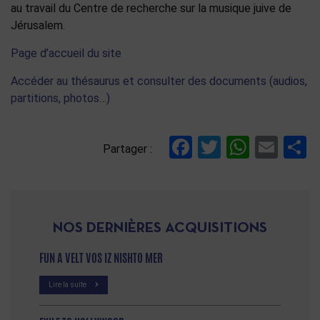
au travail du Centre de recherche sur la musique juive de
Jérusalem.
Page d’accueil du site
Accéder au thésaurus et consulter des documents (audios,
partitions, photos…)
Facebook
Twitter
Whats
Ema
P
Partager :
NOS DERNIÈRES ACQUISITIONS
FUN A VELT VOS IZ NISHTO MER
Lire la suite