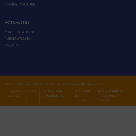
CHAÎNE YOUTUBE
ACTUALITÉS
MANIFESTATIONS
PUBLICATIONS
AGENDA
TOUS DROITS RÉSERVÉS À L'INSTITUT EUROPÉEN DES MUSIQUES JUIVES
MENTIONS
CGV
POLITIQUE DE
POLITIQUE
PARAMÉTRER LES
LÉGALES
CONFIDENTIALITÉ
DE
TRACEURS ET
COOKIES
COOKIES