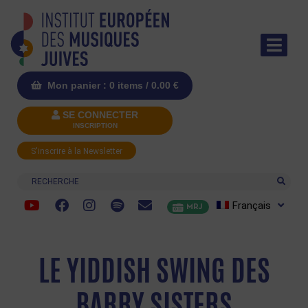
Mon panier : 0 items /
0.00
€
SE CONNECTER
INSCRIPTION
S'inscrire à la Newsletter
Recherche
Français
MRJ
LE YIDDISH SWING DES
BARRY SISTERS