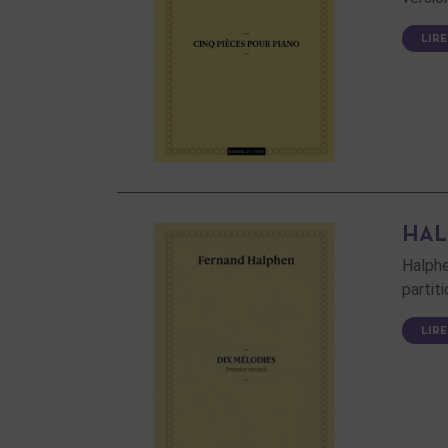
LIRE
HAL
Halph
partit
LIRE