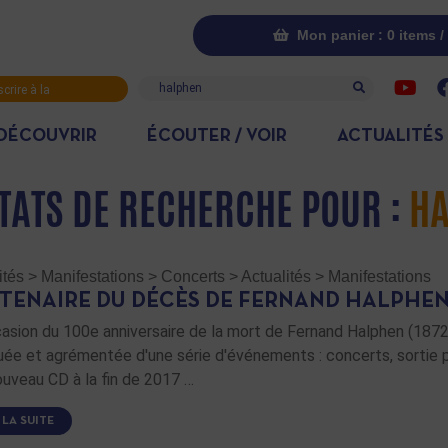
Mon panier : 0 items /
Recherche
scrire à la
letter
DÉCOUVRIR
ÉCOUTER / VOIR
ACTUALITÉS
TATS DE RECHERCHE POUR :
HA
ités
>
Manifestations
>
Concerts
>
Actualités
>
Manifestations
TENAIRE DU DÉCÈS DE FERNAND HALPHE
casion du 100e anniversaire de la mort de Fernand Halphen (187
ée et agrémentée d'une série d'événements : concerts, sortie p
ouveau CD à la fin de 2017 …
 LA SUITE