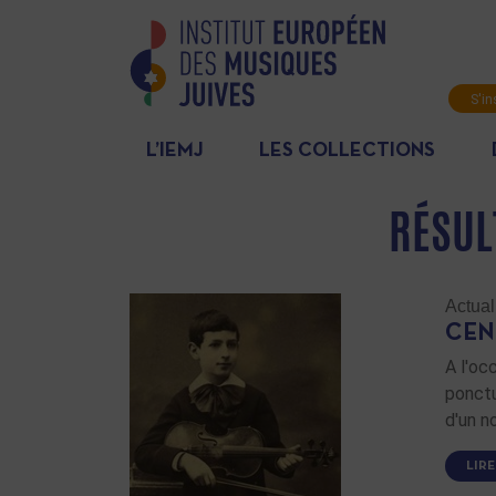
S'in
News
L’IEMJ
LES COLLECTIONS
RÉSUL
Actual
CEN
A l'oc
ponctu
d'un n
LIRE