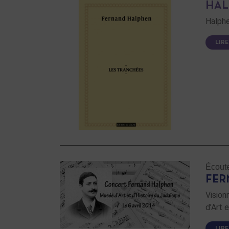
HAL
Halph
LIRE
Écoute
FER
Vision
d’Art 
LIRE