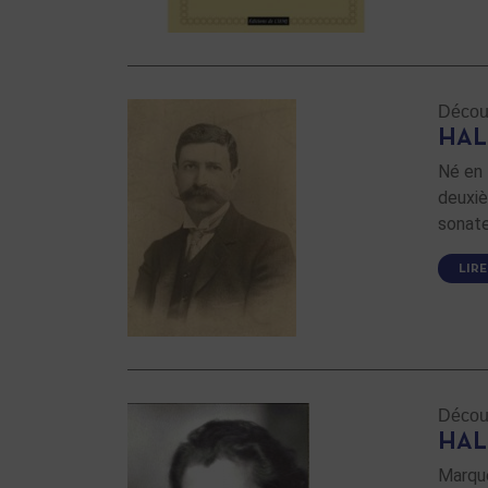
Découv
HAL
Né en 
deuxiè
sonate
LIRE
Découv
HALP
Marqué