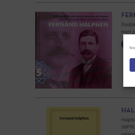
FER
Double
mort p
LIRE
Nou
HAL
Halphe
IMPRI
versio