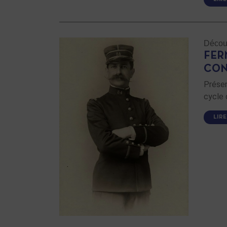
Découv
FER
CON
Présen
cycle 
LIRE