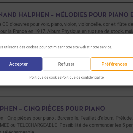
NAND HALPHEN – MÉLODIES POUR PIANO 
 CD d'œuvres pour voix, piano, violon, violoncelle, cor et flûte 
our la France en 1917. Album Physique en rupture de stock, mai
 LA SUITE
s utilisons des cookies pour optimiser notre site web et notre service.
Accepter
Refuser
Préférences
Politique de cookies
Politique de confidentialité
PHEN – CINQ PIÈCES POUR PIANO
n - Cinq pièces pour piano : Barcarolle, Feuillet d'album, Prélu
MEE ou TELECHARGEABLE Possibilité de commander les 5 parti
n téléchargeable …