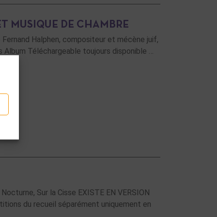
ET MUSIQUE DE CHAMBRE
de Fernand Halphen, compositeur et mécène juif,
s Album Téléchargeable toujours disponible …
de, Nocturne, Sur la Cisse EXISTE EN VERSION
tions du recueil séparément uniquement en