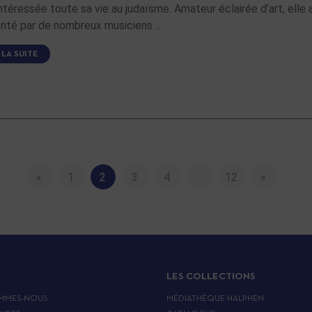
intéressée toute sa vie au judaïsme. Amateur éclairée d’art, elle
nté par de nombreux musiciens …
 LA SUITE
«
1
2
3
4
…
12
»
LES COLLECTIONS
MMES-NOUS
MÉDIATHÈQUE HALPHEN