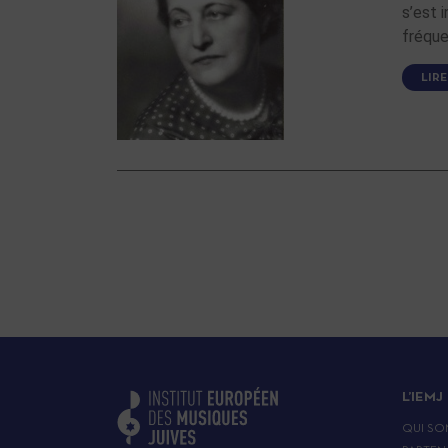
s’est 
fréque
LIRE
L’IEMJ
QUI SO