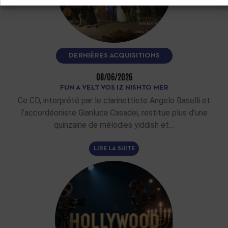
DERNIÈRES ACQUISITIONS
08/06/2026
FUN A VELT VOS IZ NISHTO MER
Ce CD, interprété par le clarinettiste Angelo Baselli et
l’accordéoniste Gianluca Casadei, restitue plus d’une
quinzaine de mélodies yiddish et…
LIRE LA SUITE