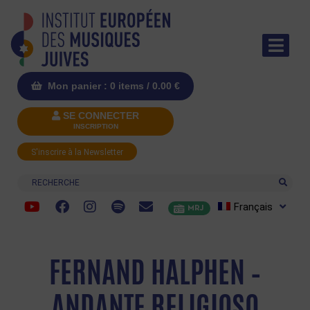
Mon panier : 0 items /
0.00
€
SE CONNECTER
INSCRIPTION
S'inscrire à la Newsletter
Recherche
Français
MRJ
FERNAND HALPHEN –
ANDANTE RELIGIOSO