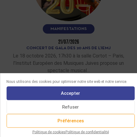
MANIFESTATIONS
21/07/2026
CONCERT DE GALA DES 20 ANS DE L’IEMJ
Le 18 octobre 2026, 17h30 à la salle Cortot – Paris,
l’Institut Européen des Musiques Juives propose un
spectacle musical…
Nous utilisons des cookies pour optimiser notre site web et notre service.
LIRE LA SUITE
Accepter
Refuser
Préférences
Politique de cookies
Politique de confidentialité