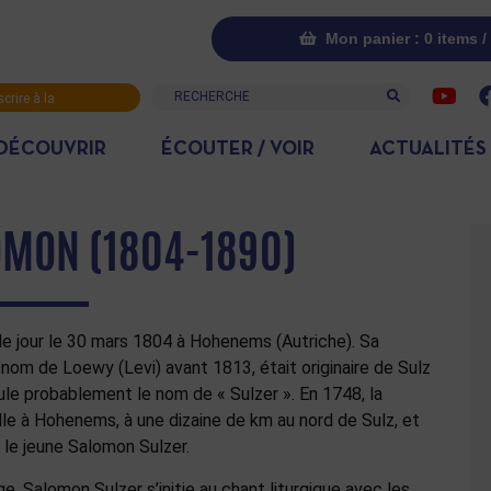
Mon panier : 0 items /
Recherche
scrire à la
letter
DÉCOUVRIR
ÉCOUTER / VOIR
ACTUALITÉS
OMON (1804-1890)
le jour le 30 mars 1804 à Hohenems (Autriche). Sa
le nom de Loewy (Levi) avant 1813, était originaire de Sulz
ule probablement le nom de « Sulzer ». En 1748, la
alle à Hohenems, à une dizaine de km au nord de Sulz, et
e le jeune Salomon Sulzer.
e, Salomon Sulzer s’initie au chant liturgique avec les