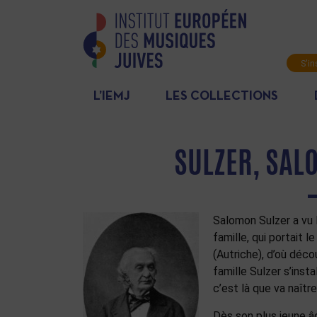
S'in
News
L’IEMJ
LES COLLECTIONS
SULZER, SAL
Salomon Sulzer a vu 
famille, qui portait 
(Autriche), d’où déco
famille Sulzer s’inst
c’est là que va naîtr
Dès son plus jeune âg