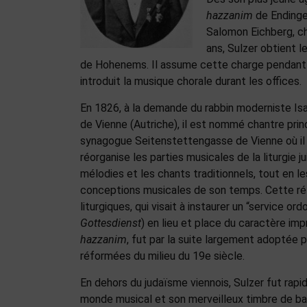
hazzanim
de Endingen
Salomon Eichberg, ch
ans, Sulzer obtient l
de Hohenems. Il assume cette charge pendant ci
introduit la musique chorale durant les offices.
En 1826, à la demande du rabbin moderniste I
de Vienne (Autriche), il est nommé chantre princ
synagogue Seitenstettengasse de Vienne où il r
réorganise les parties musicales de la liturgie j
mélodies et les chants traditionnels, tout en l
conceptions musicales de son temps. Cette r
liturgiques, qui visait à instaurer un “service ord
Gottesdienst
) en lieu et place du caractère im
hazzanim
, fut par la suite largement adoptée 
réformées du milieu du 19e siècle.
En dehors du judaïsme viennois, Sulzer fut r
monde musical et son merveilleux timbre de bary