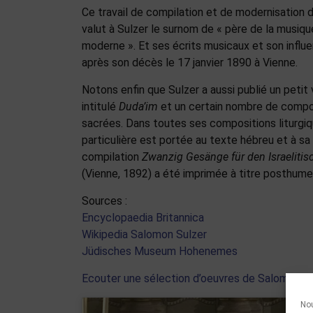
Ce travail de compilation et de modernisation d
valut à Sulzer le surnom de « père de la musiq
moderne ». Et ses écrits musicaux et son influ
après son décès le 17 janvier 1890 à Vienne.
Notons enfin que Sulzer a aussi publié un peti
intitulé
Duda’im
et un certain nombre de compos
sacrées. Dans toutes ses compositions liturgiq
particulière est portée au texte hébreu et à sa
compilation
Zwanzig Gesänge für den Israelitis
(Vienne, 1892) a été imprimée à titre posthume
Sources :
Encyclopaedia Britannica
Wikipedia Salomon Sulzer
Jüdisches Museum Hohenemes
Ecouter une sélection d’oeuvres de Salomon S
Nou