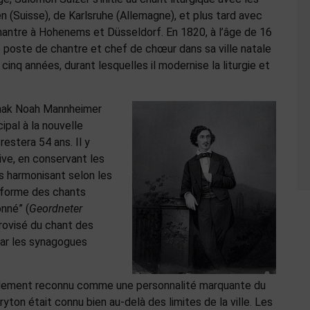
 (Suisse), de Karlsruhe (Allemagne), et plus tard avec
antre à Hohenems et Düsseldorf. En 1820, à l’âge de 16
e poste de chantre et chef de chœur dans sa ville natale
nq années, durant lesquelles il modernise la liturgie et
saak Noah Mannheimer
ipal à la nouvelle
estera 54 ans. Il y
uive, en conservant les
es harmonisant selon les
éforme des chants
onné” (
Geordneter
provisé du chant des
par les synagogues
apidement reconnu comme une personnalité marquante du
ton était connu bien au-delà des limites de la ville. Les