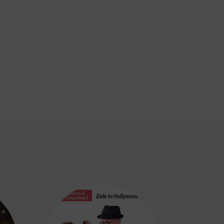
p
tager