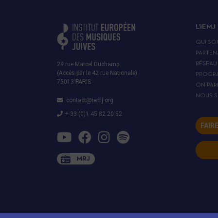
L’IEMJ
QUI SO
PARTEN
29 rue Marcel Duchamp
RÉSEAU
(Accès par le 42 rue Nationale)
PROGR
75013 PARIS
ON PAR
NOUS S
contact@iemj.org
+ 33 (0)1 45 82 20 52
FAIR
MRJ