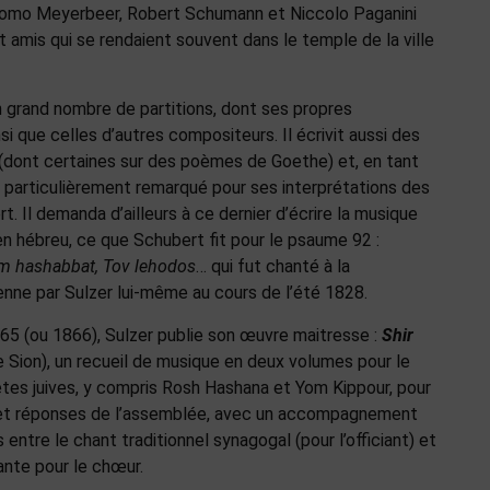
acomo Meyerbeer, Robert Schumann et Niccolo Paganini
 amis qui se rendaient souvent dans le temple de la ville
n grand nombre de partitions, dont ses propres
si que celles d’autres compositeurs. Il écrivit aussi des
(dont certaines sur des poèmes de Goethe) et, en tant
t particulièrement remarqué pour ses interprétations des
. Il demanda d’ailleurs à ce dernier d’écrire la musique
n hébreu, ce que Schubert fit pour le psaume 92 :
m hashabbat, Tov lehodos
… qui fut chanté à la
nne par Sulzer lui-même au cours de l’été 1828.
65 (ou 1866), Sulzer publie son œuvre maitresse :
Shir
 Sion), un recueil de musique en deux volumes pour le
êtes juives, y compris Rosh Hashana et Yom Kippour, pour
 et réponses de l’assemblée, avec un accompagnement
 entre le chant traditionnel synagogal (pour l’officiant) et
ante pour le chœur.