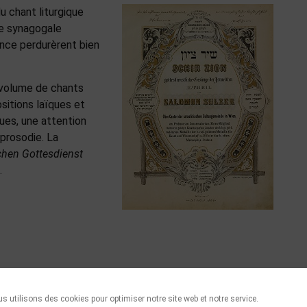
u chant liturgique
ue synagogale
ence perdurèrent bien
t volume de chants
itions laïques et
ues, une attention
 prosodie. La
chen Gottesdienst
.
ulzer
s utilisons des cookies pour optimiser notre site web et notre service.