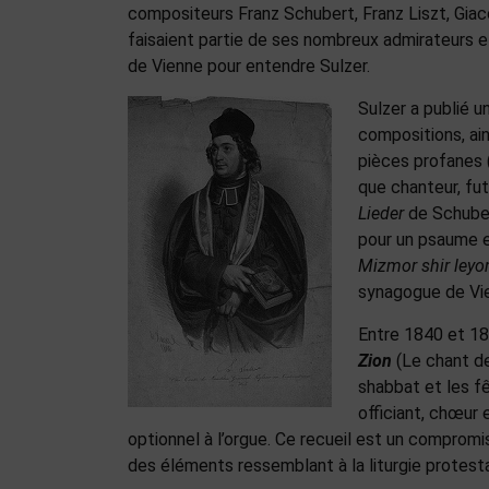
compositeurs Franz Schubert, Franz Liszt, Gi
faisaient partie de ses nombreux admirateurs et
de Vienne pour entendre Sulzer.
Sulzer a publié u
compositions, ain
pièces profanes 
que chanteur, fu
Lieder
de Schubert
pour un psaume e
Mizmor shir leyo
synagogue de Vie
Entre 1840 et 18
Zion
(Le chant de
shabbat et les f
officiant, chœur
optionnel à l’orgue. Ce recueil est un compromis
des éléments ressemblant à la liturgie protest