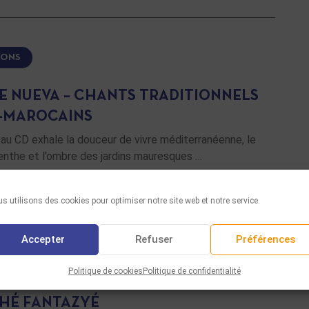
IONS
E NUEVA – CHANTS TRADITIONNELS
-MAROCAINS
au CD exhale la douceur de vivre méditerranéenne, le
enthe et l’ombre des jardins mauresques …
SUITE
s utilisons des cookies pour optimiser notre site web et notre service.
Accepter
Refuser
Préférences
IONS
Politique de cookies
Politique de confidentialité
SHÉ FANTAZYÉ