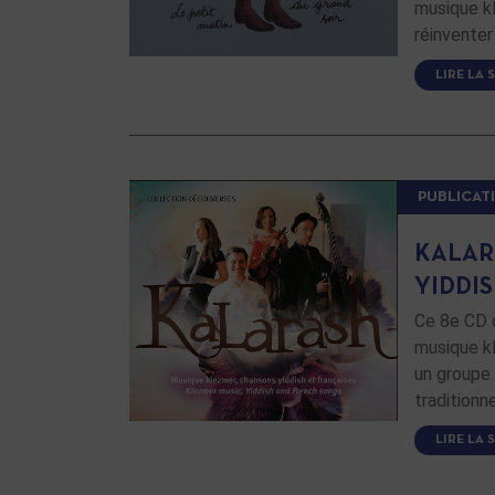
musique kl
réinventer
LIRE LA 
PUBLICAT
KALAR
YIDDI
Ce 8e CD 
musique kl
un groupe 
traditionn
LIRE LA 