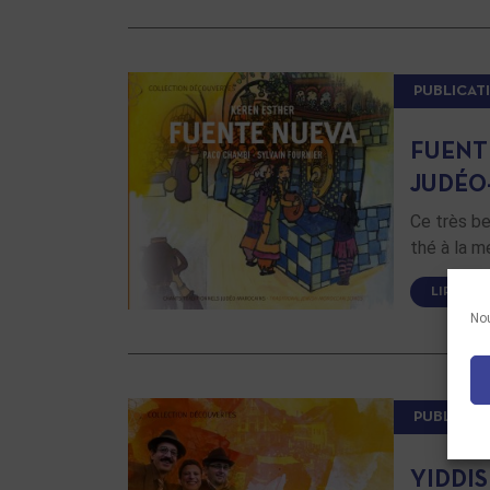
PUBLICAT
FUENT
JUDÉO
Ce très be
thé à la m
LIRE LA 
Nou
PUBLICAT
YIDDI