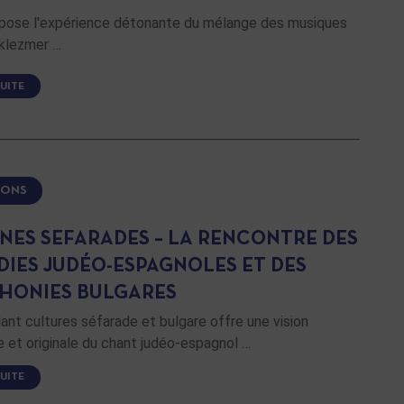
pose l'expérience détonante du mélange des musiques
 klezmer …
SUITE
IONS
NES SEFARADES – LA RENCONTRE DES
IES JUDÉO-ESPAGNOLES ET DES
HONIES BULGARES
nt cultures séfarade et bulgare offre une vision
 et originale du chant judéo-espagnol …
SUITE