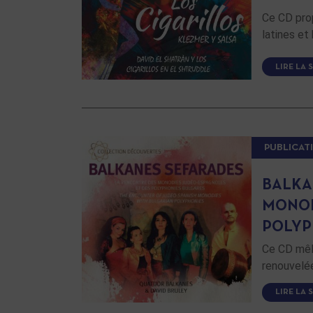
Ce CD pro
latines et
LIRE LA 
PUBLICAT
BALKA
MONOD
POLYP
Ce CD mêla
renouvelée
LIRE LA 