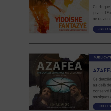
Ce disque 
juives d’E
ne devienn
LIRE LA 
PUBLICAT
AZAFE
Ce deuxiè
au-delà de
conservé l
musiques d
LIRE LA 