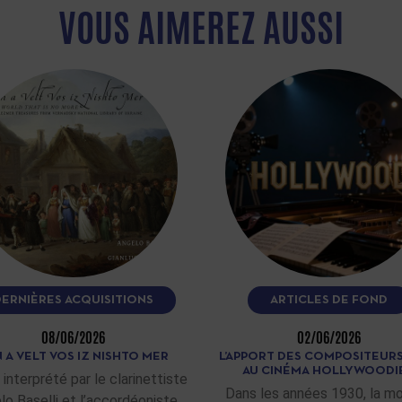
VOUS AIMEREZ AUSSI
DERNIÈRES ACQUISITIONS
ARTICLES DE FOND
08/06/2026
02/06/2026
 A VELT VOS IZ NISHTO MER
L’APPORT DES COMPOSITEURS
AU CINÉMA HOLLYWOODI
 interprété par le clarinettiste
Dans les années 1930, la m
lo Baselli et l’accordéoniste