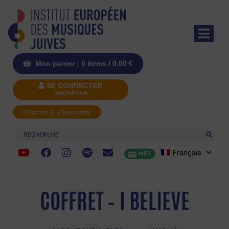
Mon panier : 0 items /
0.00
€
SE CONNECTER
INSCRIPTION
S'inscrire à la Newsletter
Recherche
Français
MRJ
COFFRET – I BELIEVE