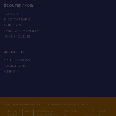
ÉCOUTER / VOIR
PLAYLISTS
EMISSIONS RADIO
CONCERTS
ÉMISSIONS TV / VIDÉOS
CHAÎNE YOUTUBE
ACTUALITÉS
MANIFESTATIONS
PUBLICATIONS
AGENDA
TOUS DROITS RÉSERVÉS À L'INSTITUT EUROPÉEN DES MUSIQUES JUIVES
MENTIONS
CGV
POLITIQUE DE
POLITIQUE
PARAMÉTRER LES
LÉGALES
CONFIDENTIALITÉ
DE
TRACEURS ET