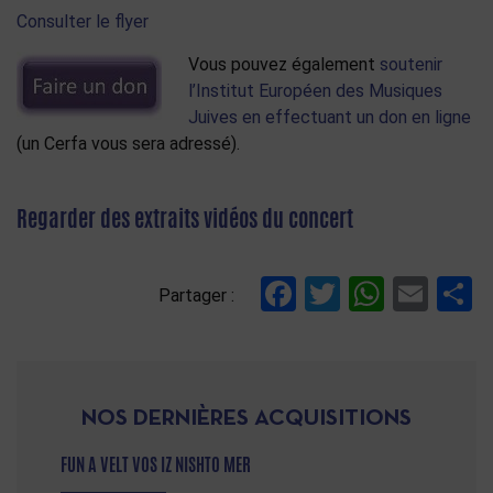
Consulter le flyer
Vous pouvez également
soutenir
l’Institut Européen des Musiques
Juives en effectuant un don en ligne
(un Cerfa vous sera adressé).
Regarder des extraits vidéos du concert
Facebook
Twitter
Whats
Ema
P
Partager :
NOS DERNIÈRES ACQUISITIONS
FUN A VELT VOS IZ NISHTO MER