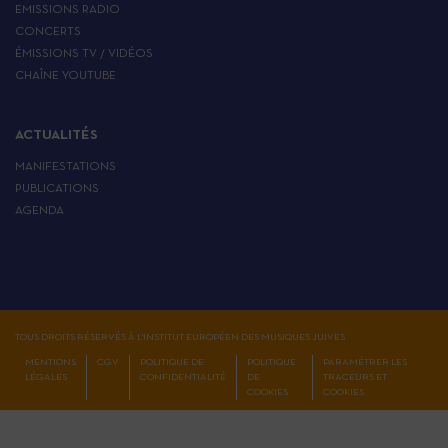
EMISSIONS RADIO
CONCERTS
ÉMISSIONS TV / VIDÉOS
CHAÎNE YOUTUBE
ACTUALITÉS
MANIFESTATIONS
PUBLICATIONS
AGENDA
TOUS DROITS RÉSERVÉS À L'INSTITUT EUROPÉEN DES MUSIQUES JUIVES
MENTIONS
CGV
POLITIQUE DE
POLITIQUE
PARAMÉTRER LES
LÉGALES
CONFIDENTIALITÉ
DE
TRACEURS ET
COOKIES
COOKIES