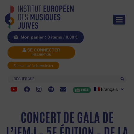
Mon panier : 0 items /
0.00
€
SE CONNECTER
INSCRIPTION
S'inscrire à la Newsletter
Recherche
Français
MRJ
CONCERT DE GALA DE
L’IEMJ – 5E ÉDITION – DE LA