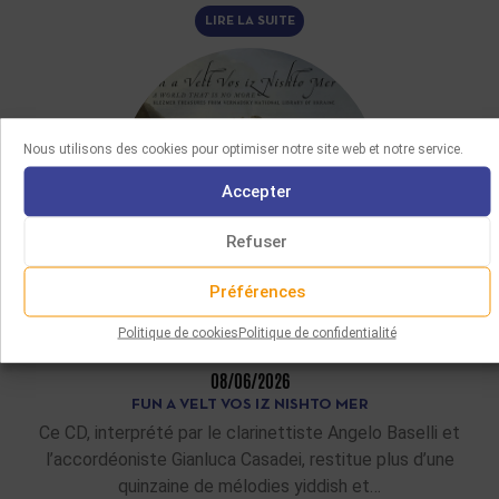
LIRE LA SUITE
Nous utilisons des cookies pour optimiser notre site web et notre service.
Accepter
Refuser
Préférences
Politique de cookies
Politique de confidentialité
DERNIÈRES ACQUISITIONS
08/06/2026
FUN A VELT VOS IZ NISHTO MER
Ce CD, interprété par le clarinettiste Angelo Baselli et
l’accordéoniste Gianluca Casadei, restitue plus d’une
quinzaine de mélodies yiddish et…