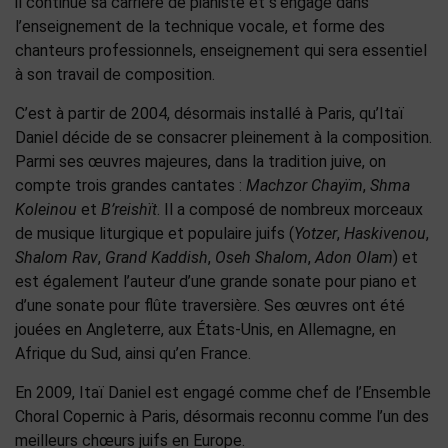
il continue sa carrière de pianiste et s’engage dans
l’enseignement de la technique vocale, et forme des
chanteurs professionnels, enseignement qui sera essentiel
à son travail de composition.
C’est à partir de 2004, désormais installé à Paris, qu’Itaï
Daniel décide de se consacrer pleinement à la composition.
Parmi ses œuvres majeures, dans la tradition juive, on
compte trois grandes cantates :
Machzor Chayïm
,
Shma
Koleinou
et
B’reishït
. Il a composé de nombreux morceaux
de musique liturgique et populaire juifs (
Yotzer
,
Haskivenou
,
Shalom Rav
,
Grand Kaddish
,
Oseh Shalom
,
Adon Olam
) et
est également l’auteur d’une grande sonate pour piano et
d’une sonate pour flûte traversière. Ses œuvres ont été
jouées en Angleterre, aux États-Unis, en Allemagne, en
Afrique du Sud, ainsi qu’en France.
En 2009, Itaï Daniel est engagé comme chef de l’Ensemble
Choral Copernic à Paris, désormais reconnu comme l’un des
meilleurs chœurs juifs en Europe.