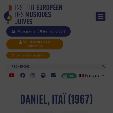
Mon panier : 0 items /
0.00
€
SE CONNECTER
INSCRIPTION
S'inscrire à la Newsletter
Recherche
Français
MRJ
DANIEL, ITAÏ (1967)