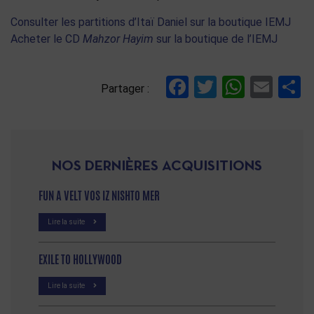
Consulter les partitions d’Itaï Daniel sur la boutique IEMJ
Acheter le CD
Mahzor Hayim
sur la boutique de l’IEMJ
Facebook
Twitter
Whats
Ema
P
Partager :
NOS DERNIÈRES ACQUISITIONS
FUN A VELT VOS IZ NISHTO MER
Lire la suite
EXILE TO HOLLYWOOD
Lire la suite