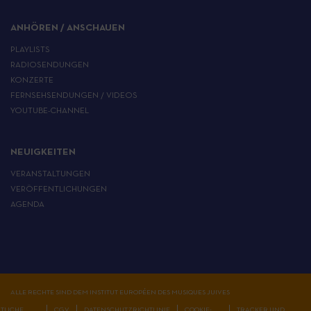
ANHÖREN / ANSCHAUEN
PLAYLISTS
RADIOSENDUNGEN
KONZERTE
FERNSEHSENDUNGEN / VIDEOS
YOUTUBE-CHANNEL
NEUIGKEITEN
VERANSTALTUNGEN
VERÖFFENTLICHUNGEN
AGENDA
ALLE RECHTE SIND DEM INSTITUT EUROPÉEN DES MUSIQUES JUIVES
TLICHE
CGV
DATENSCHUTZRICHTLINIE
COOKIE-
TRACKER UND