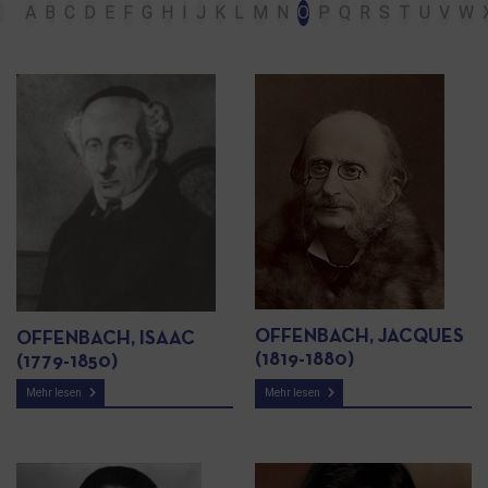
A
B
C
D
E
F
G
H
I
J
K
L
M
N
O
P
Q
R
S
T
U
V
W
OFFENBACH, JACQUES
OFFENBACH, ISAAC
(1819-1880)
(1779-1850)
Mehr lesen
Mehr lesen