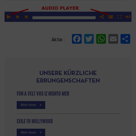
Facebook
Twitter
Whats
Ema
T
Aktie :
UNSERE KÜRZLICHE
ERRUNGENSCHAFTEN
FUN A VELT VOS IZ NISHTO MER
Mehr lesen
EXILE TO HOLLYWOOD
Mehr lesen