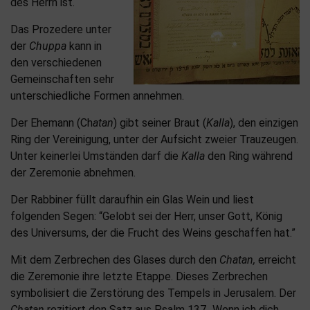
des Herrn ist.
Das Prozedere unter
der
Chuppa
kann in
den verschiedenen
Gemeinschaften sehr
unterschiedliche Formen annehmen.
Der Ehemann (Ch
atan
) gibt seiner Braut (
Kalla
), den einzigen
Ring der Vereinigung, unter der Aufsicht zweier Trauzeugen.
Unter keinerlei Umständen darf die
Kalla
den Ring während
der Zeremonie abnehmen.
Der Rabbiner füllt daraufhin ein Glas Wein und liest
folgenden Segen: “Gelobt sei der Herr, unser Gott, König
des Universums, der die Frucht des Weins geschaffen hat.”
Mit dem Zerbrechen des Glases durch den
Chatan,
erreicht
die Zeremonie ihre letzte Etappe. Dieses Zerbrechen
symbolisiert die Zerstörung des Tempels in Jerusalem. Der
Chatan
rezitiert den Satz aus Psalm 137 „Wenn ich dich