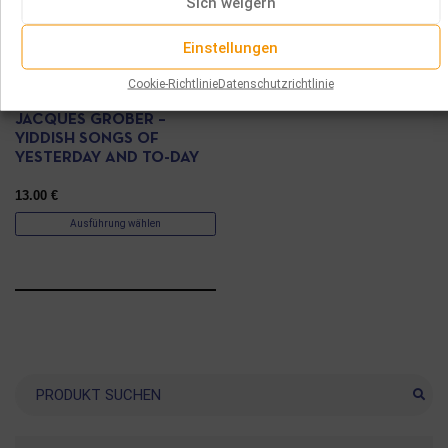
Sich weigern
Einstellungen
CD
Cookie-Richtlinie
Datenschutzrichtlinie
JACQUES GROBER –
YIDDISH SONGS OF
YESTERDAY AND TO-DAY
13.00
€
Ausführung wählen
Suche