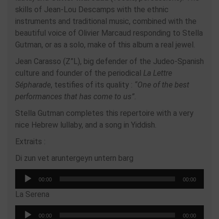
skills of Jean-Lou Descamps with the ethnic
instruments and traditional music, combined with the
beautiful voice of Olivier Marcaud responding to Stella
Gutman, or as a solo, make of this album a real jewel.
Jean Carasso (Z”L), big defender of the Judeo-Spanish
culture and founder of the periodical
La Lettre
Sépharade
, testifies of its quality :
“One of the best
performances that has come to us”
.
Stella Gutman completes this repertoire with a very
nice Hebrew lullaby, and a song in Yiddish.
Extraits :
Di zun vet aruntergeyn untern barg
Audio-
00:00
00:00
Player
La Serena
Audio-
00:00
00:00