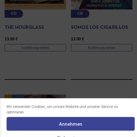
CD
CD
THE HOURGLASS
SOMOS LOS CIGARILLOS
13.00
€
13.00
€
Ausführung wählen
Ausführung wählen
Wir verwenden Cookies, um unsere Website und unseren Service zu
optimieren.
Annehmen