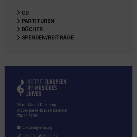
CD
PARTITUREN
BÜCHER
SPENDEN/BEITRÄGE
29 rue Marcel Duchamp
(Accès par le 42 rue Nationale)
75013 PARIS
contact@iemj.org
+ 33 (0)1 45 82 20 52