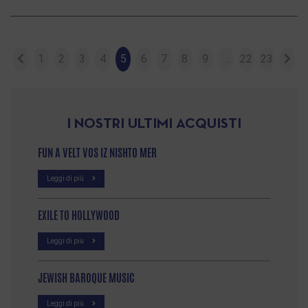
1
2
3
4
5
6
7
8
9
…
22
23
I NOSTRI ULTIMI ACQUISTI
FUN A VELT VOS IZ NISHTO MER
Leggi di più
EXILE TO HOLLYWOOD
Leggi di più
JEWISH BAROQUE MUSIC
Leggi di più