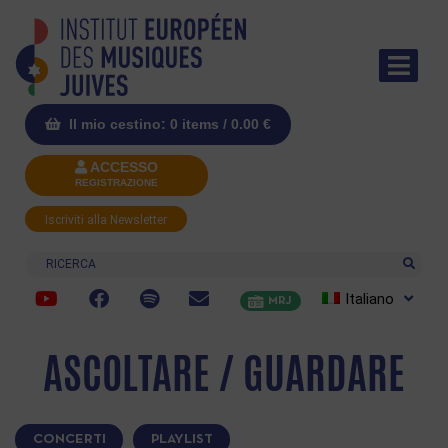
Il mio cestino: 0 items /
0.00
€
ACCESSO
REGISTRAZIONE
Iscriviti alla Newsletter
Ricerca
Italiano
MRJ
ASCOLTARE / GUARDARE
CONCERTI
PLAYLIST