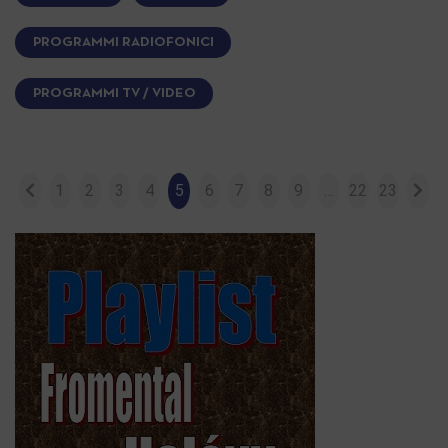
PROGRAMMI RADIOFONICI
PROGRAMMI TV / VIDEO
1
2
3
4
5
6
7
8
9
…
22
23