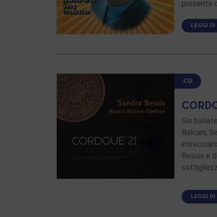
presenta c
LEGGI DI
CD
CORDO
Sei ballat
Balcani, Sa
intreccian
Bessis e d
sottigliez
…
LEGGI DI