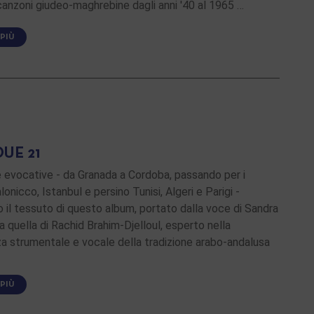
anzoni giudeo-maghrebine dagli anni '40 al 1965 …
 PIÙ
UE 21
e evocative - da Granada a Cordoba, passando per i
lonicco, Istanbul e persino Tunisi, Algeri e Parigi -
o il tessuto di questo album, portato dalla voce di Sandra
a quella di Rachid Brahim-Djelloul, esperto nella
za strumentale e vocale della tradizione arabo-andalusa
 PIÙ