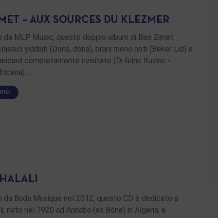
IMET – AUX SOURCES DU KLEZMER
o da MLP Music, questo doppio album di Ben Zimet
lassici yiddish (Dona, dona), brani meno noti (Beker Lid) e
tandard completamente rivisitate (Di Grine Kuzine -
fricana). …
 PIÙ
 HALALI
o da Buda Musique nel 2012, questo CD è dedicato a
li, nato nel 1920 ad Annaba (ex Bône) in Algeria, e