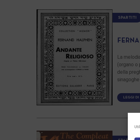
SPARTITI
FERNA
La melodia
(organo o 
della preg
sinagoghe 
LEGGI DI
Uti