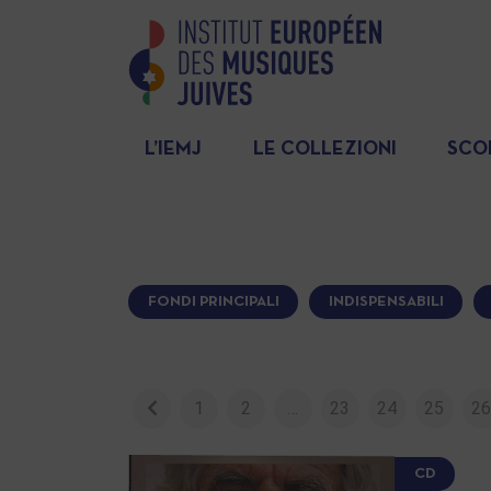
L’IEMJ
LE COLLEZIONI
SCO
FONDI PRINCIPALI
INDISPENSABILI
1
2
…
23
24
25
2
CD