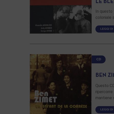
LE BL
In questo 
coloniale
LEGGI DI
CD
BEN Z
Questo CD 
ripercorre
mantiene v
LEGGI DI