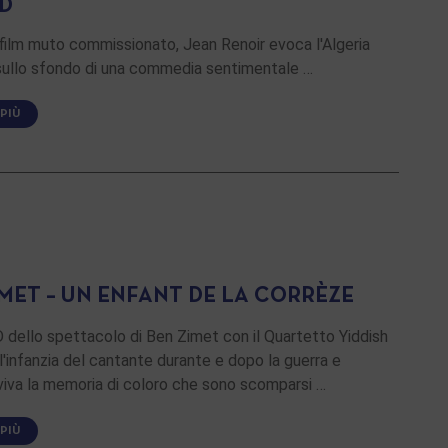
ED
film muto commissionato, Jean Renoir evoca l'Algeria
 sullo sfondo di una commedia sentimentale …
 PIÙ
IMET – UN ENFANT DE LA CORRÈZE
dello spettacolo di Ben Zimet con il Quartetto Yiddish
 l'infanzia del cantante durante e dopo la guerra e
iva la memoria di coloro che sono scomparsi …
 PIÙ