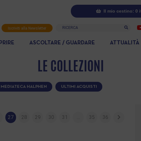
Il mio cestino: 0 
Ricerca
Iscriviti alla Newsletter
PRIRE
ASCOLTARE / GUARDARE
ATTUALITÀ
LE COLLEZIONI
MEDIATECA HALPHEN
ULTIMI ACQUISTI
6
27
28
29
30
31
…
35
36