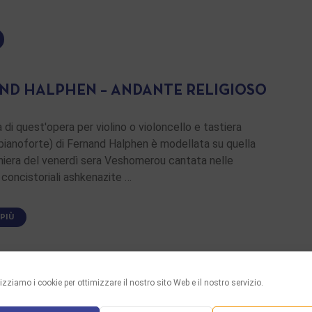
ND HALPHEN – ANDANTE RELIGIOSO
 di quest'opera per violino o violoncello e tastiera
pianoforte) di Fernand Halphen è modellata su quella
hiera del venerdì sera Veshomerou cantata nelle
concistoriali ashkenazite …
 PIÙ
lizziamo i cookie per ottimizzare il nostro sito Web e il nostro servizio.