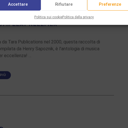
Accettare
Rifiutare
Preferenze
Politica sui cookie
Politica della privacy
OMPLEAT KLEZMER
 da Tara Publications nel 2000, questa raccolta di
compilata da Henry Sapoznik, è l'antologia di musica
er eccellenza! …
 PIÙ