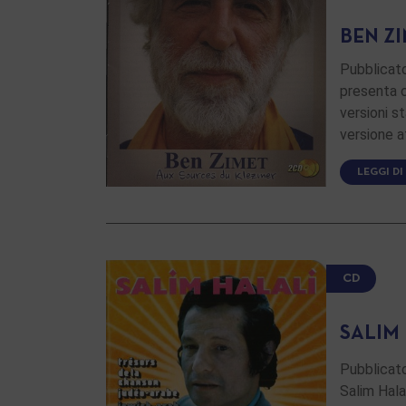
BEN Z
Pubblicat
presenta c
versioni s
versione a
LEGGI DI
CD
SALIM
Pubblicat
Salim Hala