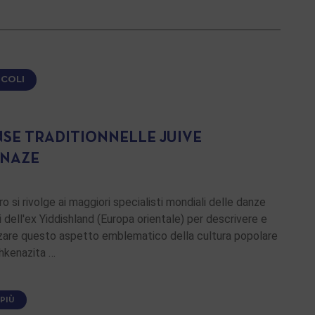
ICOLI
NSE TRADITIONNELLE JUIVE
NAZE
ro si rivolge ai maggiori specialisti mondiali delle danze
li dell'ex Yiddishland (Europa orientale) per descrivere e
zzare questo aspetto emblematico della cultura popolare
hkenazita …
 PIÙ