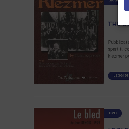
SPARTITI
THE C
Pubblicata
spartiti, 
klezmer p
LEGGI DI
DVD