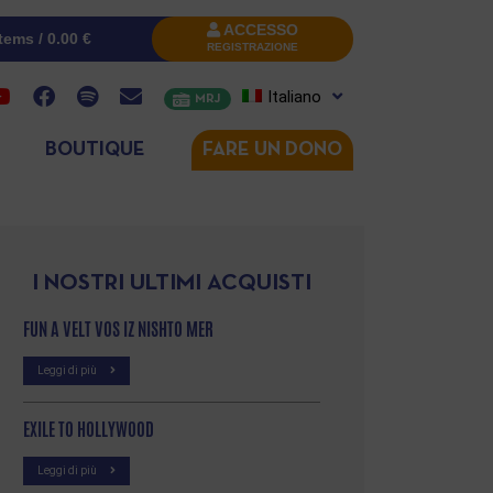
ACCESSO
items /
0.00
€
REGISTRAZIONE
Italiano
MRJ
BOUTIQUE
FARE UN DONO
I NOSTRI ULTIMI ACQUISTI
FUN A VELT VOS IZ NISHTO MER
Leggi di più
EXILE TO HOLLYWOOD
Leggi di più