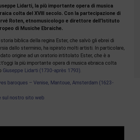
useppe Lidarti, la più importante opera di musica
raica colta del XVIII secolo. Con la partecipazione di
rvé Roten, etnomusicologo e direttore dell’Istituto
ropeo di Musiche Ebraiche.
 storia biblica della regina Ester, che salvò gli ebrei di
sia dallo sterminio, ha ispirato molti artisti. In particolare,
 dato origine ad un oratorio intitolato Ester, che è a
tt’oggi la più importante opera di musica ebraica colta
no
Giuseppe Lidarti (1730-après 1793)
.
uives baroques – Venise, Mantoue, Amsterdam (1623-
e sul nostro sito web