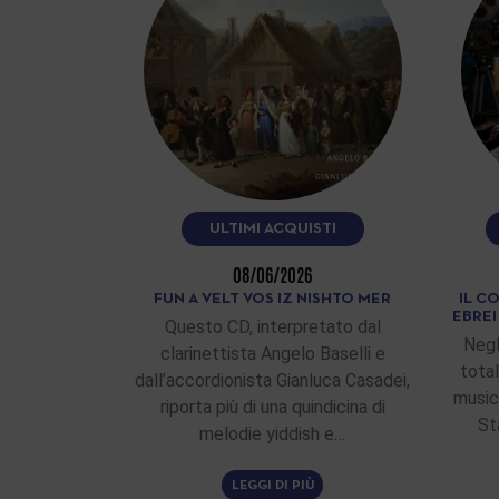
ULTIMI ACQUISTI
08/06/2026
FUN A VELT VOS IZ NISHTO MER
IL C
EBRE
Questo CD, interpretato dal
Negl
clarinettista Angelo Baselli e
total
dall’accordionista Gianluca Casadei,
musici
riporta più di una quindicina di
St
melodie yiddish e…
LEGGI DI PIÙ