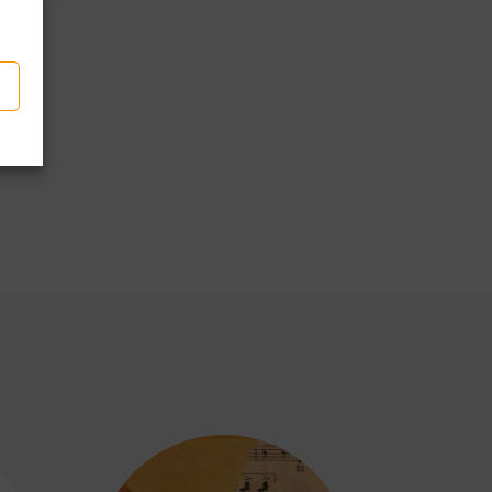
p
dividi