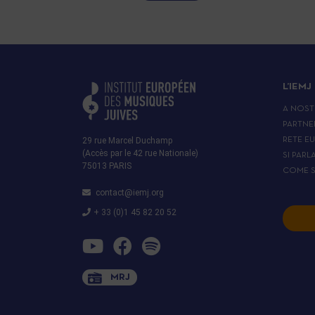
L’IEMJ
A NOST
PARTNE
29 rue Marcel Duchamp
RETE E
(Accès par le 42 rue Nationale)
SI PARL
75013 PARIS
COME S
contact@iemj.org
+ 33 (0)1 45 82 20 52
MRJ