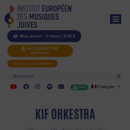
Mon panier : 0 items /
0.00
€
SE CONNECTER
INSCRIPTION
S'inscrire à la Newsletter
Recherche
Français
MRJ
KIF ORKESTRA