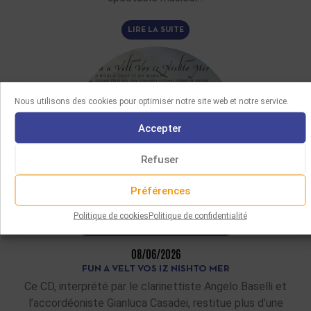
LIRE LA SUITE
Nous utilisons des cookies pour optimiser notre site web et notre service.
Accepter
Refuser
Préférences
Politique de cookies
Politique de confidentialité
DERNIÈRES ACQUISITIONS
08/06/2026
FUN A VELT VOS IZ NISHTO MER
Ce CD, interprété par le clarinettiste Angelo Baselli et
l’accordéoniste Gianluca Casadei, restitue plus d’une