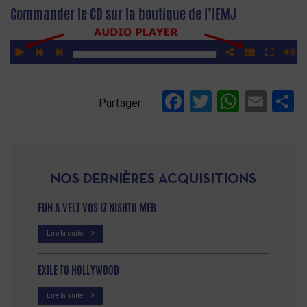
Commander le CD sur la boutique de l’IEMJ
Facebook
Twitter
Whats
Ema
P
Partager :
NOS DERNIÈRES ACQUISITIONS
FUN A VELT VOS IZ NISHTO MER
Lire la suite
EXILE TO HOLLYWOOD
Lire la suite