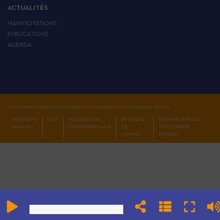
ACTUALITÉS
MANIFESTATIONS
PUBLICATIONS
AGENDA
TOUS DROITS RÉSERVÉS À L'INSTITUT EUROPÉEN DES MUSIQUES JUIVES
MENTIONS
CGV
POLITIQUE DE
POLITIQUE
PARAMÉTRER LES
LÉGALES
CONFIDENTIALITÉ
DE
TRACEURS ET
COOKIES
COOKIES