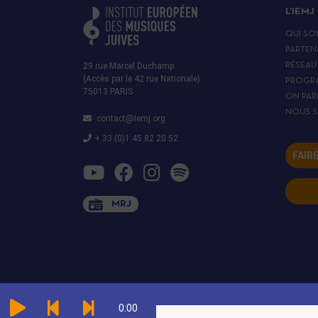
L’IEMJ
QUI SO
PARTEN
29 rue Marcel Duchamp
RÉSEAU
(Accès par le 42 rue Nationale)
PROGR
75013 PARIS
ON PAR
NOUS S
contact@iemj.org
+ 33 (0)1 45 82 20 52
FAIR
MRJ
0:00
TOUS DROITS RÉSERVÉS À L'INSTITUT EUROPÉEN DES MUSIQUES JUIVES