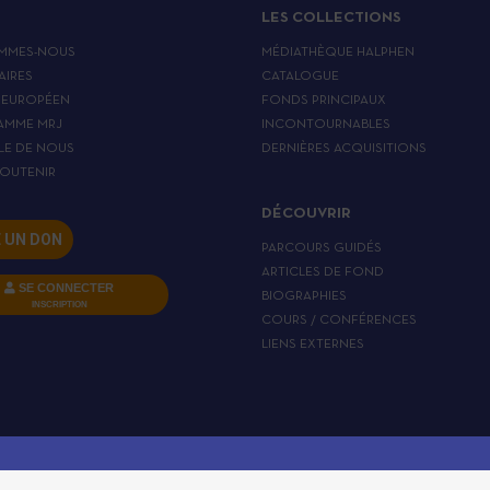
LES COLLECTIONS
MMES-NOUS
MÉDIATHÈQUE HALPHEN
AIRES
CATALOGUE
 EUROPÉEN
FONDS PRINCIPAUX
AMME MRJ
INCONTOURNABLES
LE DE NOUS
DERNIÈRES ACQUISITIONS
OUTENIR
DÉCOUVRIR
E UN DON
PARCOURS GUIDÉS
ARTICLES DE FOND
SE CONNECTER
BIOGRAPHIES
INSCRIPTION
COURS / CONFÉRENCES
LIENS EXTERNES
MENTIONS LÉGALES
CGV
POLITIQUE DE CONFIDENTIALITÉ