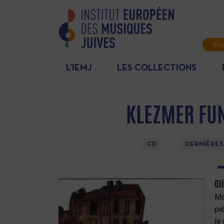
S'in
News
L’IEMJ
LES COLLECTIONS
KLEZMER FUN
CD
DERNIÈRES
Gl
Mo
pi
le