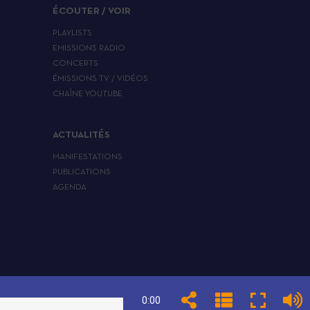
ÉCOUTER / VOIR
PLAYLISTS
EMISSIONS RADIO
CONCERTS
ÉMISSIONS TV / VIDÉOS
CHAÎNE YOUTUBE
ACTUALITÉS
MANIFESTATIONS
PUBLICATIONS
AGENDA
0:00
POLITIQUE DE COOKIES
PARAMÉTRER LES TRACEURS ET COOKIES