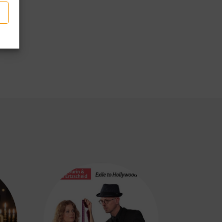
p
tager