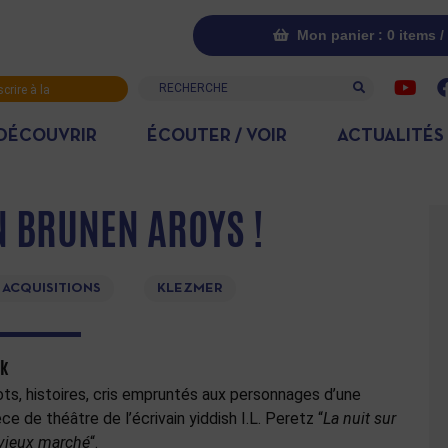
Mon panier : 0 items /
Recherche
scrire à la
letter
DÉCOUVRIR
ÉCOUTER / VOIR
ACTUALITÉS
 BRUNEN AROYS !
 ACQUISITIONS
KLEZMER
ik
ts, histoires, cris empruntés aux personnages d’une
èce de théâtre de l’écrivain yiddish I.L. Peretz “
La nuit sur
 vieux marché
“.