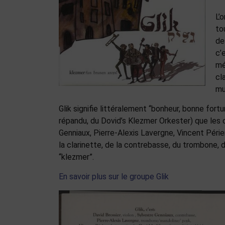
L’
to
de
c’
mé
cl
mu
Glik signifie littéralement “bonheur, bonne fort
répandu, du Dovid’s Klezmer Orkester) que les 
Genniaux, Pierre-Alexis Lavergne, Vincent Périe
la clarinette, de la contrebasse, du trombone, 
“klezmer”.
En savoir plus sur le groupe Glik