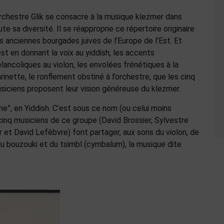
orchestre Glik se consacre à la musique klezmer dans
ute sa diversité. Il se réapproprie ce répertoire originaire
s anciennes bourgades juives de l’Europe de l’Est. Et
est en donnant la voix au yiddish, les accents
lancoliques au violon, les envolées frénétiques à la
arinette, le ronflement obstiné à l’orchestre, que les cinq
siciens proposent leur vision généreuse du klezmer.
une”, en Yiddish. C’est sous ce nom (ou celui moins
cinq musiciens de ce groupe (David Brossier, Sylvestre
r et David Lefèbvre) font partager, aux sons du violon, de
du bouzouki et du tsimbl (cymbalum), la musique dite