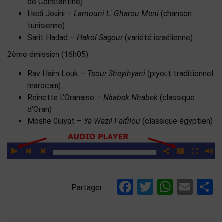
de Constantine)
Hedi Jouini –
Lamouni Li Gharou Meni
(chanson
tunisienne)
Sarit Hadad –
Hakol Sagour
(variété israélienne)
2ème émission (16h05) :
Rav Haim Louk –
Tsour Sheyihyani
(piyout traditionnel
marocain)
Reinette L’Oranaise –
Nhabek Nhabek
(classique
d’Oran)
Moshe Guiyat –
Ya Wazil Falfilou
(classique égyptien)
Facebook
Twitter
Whats
Ema
P
Partager :