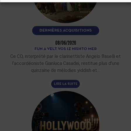
DERNIÈRES ACQUISITIONS
08/06/2026
FUN A VELT VOS IZ NISHTO MER
Ce CD, interprété par le clarinettiste Angelo Baselli et
l’accordéoniste Gianluca Casadei, restitue plus d’une
quinzaine de mélodies yiddish et…
LIRE LA SUITE