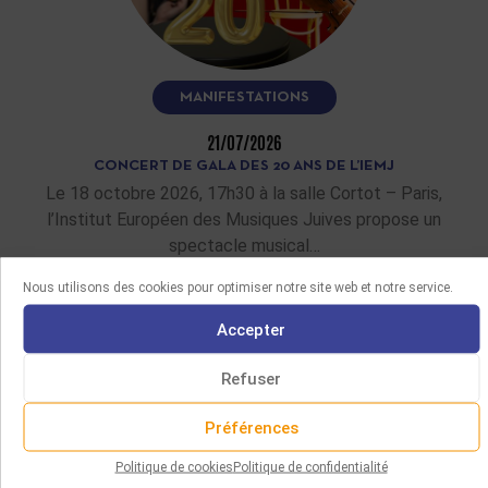
MANIFESTATIONS
21/07/2026
CONCERT DE GALA DES 20 ANS DE L’IEMJ
Le 18 octobre 2026, 17h30 à la salle Cortot – Paris,
l’Institut Européen des Musiques Juives propose un
spectacle musical…
Nous utilisons des cookies pour optimiser notre site web et notre service.
LIRE LA SUITE
Accepter
Refuser
Préférences
Politique de cookies
Politique de confidentialité