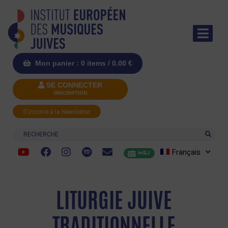
Mon panier : 0 items /
0.00
€
SE CONNECTER
INSCRIPTION
S'inscrire à la Newsletter
Recherche
Français
MRJ
LITURGIE JUIVE
TRADITIONNELLE