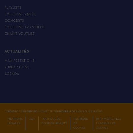
PLAYLISTS
EMISSIONS RADIO
CONCERTS
ÉMISSIONS TV / VIDÉOS
CHAÎNE YOUTUBE
ACTUALITÉS
MANIFESTATIONS
PUBLICATIONS
AGENDA
TOUS DROITS RÉSERVÉS À L'INSTITUT EUROPÉEN DES MUSIQUES JUIVES
MENTIONS
CGV
POLITIQUE DE
POLITIQUE
PARAMÉTRER LES
LÉGALES
CONFIDENTIALITÉ
DE
TRACEURS ET
COOKIES
COOKIES