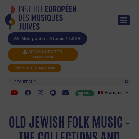
Mon panier : 0 items /
0.00
€
SE CONNECTER
INSCRIPTION
S'inscrire à la Newsletter
Recherche
Français
MRJ
OLD JEWISH FOLK MUSIC –
THE COLLECTIONS AND