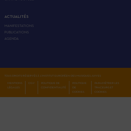
ACTUALITÉS
MANIFESTATIONS
PUBLICATIONS
AGENDA
TOUS DROITS RÉSERVÉS À L'INSTITUT EUROPÉEN DES MUSIQUES JUIVES
MENTIONS
CGV
POLITIQUE DE
POLITIQUE
PARAMÉTRER LES
LÉGALES
CONFIDENTIALITÉ
DE
TRACEURS ET
COOKIES
COOKIES