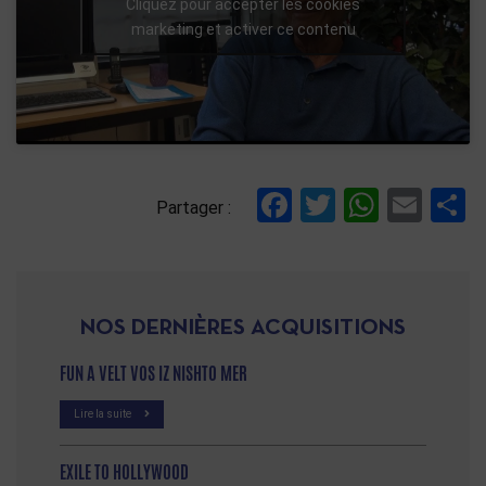
Cliquez pour accepter les cookies
marketing et activer ce contenu
Facebook
Twitter
Whats
Ema
P
Partager :
NOS DERNIÈRES ACQUISITIONS
FUN A VELT VOS IZ NISHTO MER
Lire la suite
EXILE TO HOLLYWOOD