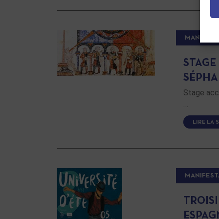
MANIFEST
STAGE
SÉPHA
Stage acce
…
LIRE LA 
MANIFEST
TROISI
ESPAG