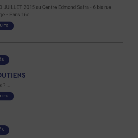
0 JUILLET 2015 au Centre Edmond Safra - 6 bis rue
ge - Paris 16e …
SUITE
ÉS
OUTIENS
s ? …
SUITE
ÉS