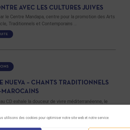
NTRE AVEC LES CULTURES JUIVES
ar le Centre Mandapa, centre pour la promotion des Arts
cle, Traditionnels et Contemporains …
SUITE
IONS
E NUEVA – CHANTS TRADITIONNELS
-MAROCAINS
au CD exhale la douceur de vivre méditerranéenne, le
enthe et l’ombre des jardins mauresques …
s utilisons des cookies pour optimiser notre site web et notre service.
SUITE