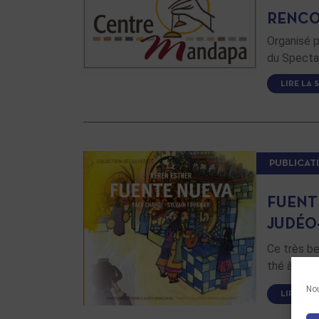
RENCO
Organisé p
du Specta
LIRE LA 
PUBLICAT
FUENT
JUDÉO
Ce très be
thé à la m
Nou
LIRE LA 