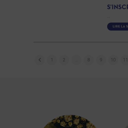
S’INS
…
LIRE LA 
1
2
…
8
9
10
1