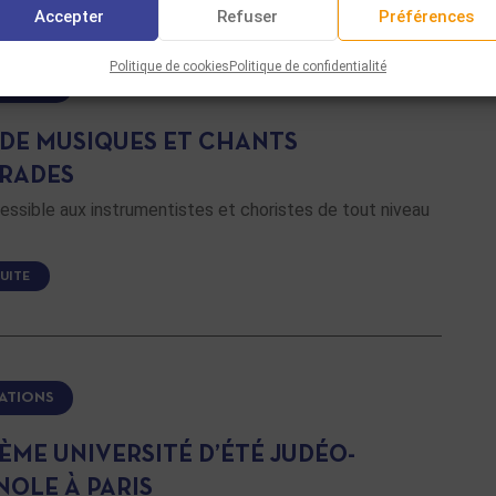
Accepter
Refuser
Préférences
Politique de cookies
Politique de confidentialité
ATIONS
 DE MUSIQUES ET CHANTS
RADES
ssible aux instrumentistes et choristes de tout niveau
SUITE
ATIONS
ÈME UNIVERSITÉ D’ÉTÉ JUDÉO-
NOLE À PARIS