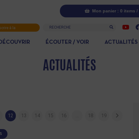
Mon panier : 0 items /
Recherche
scrire à la
letter
DÉCOUVRIR
ÉCOUTER / VOIR
ACTUALITÉS
ACTUALITÉS
1
12
13
14
15
16
…
18
19
S