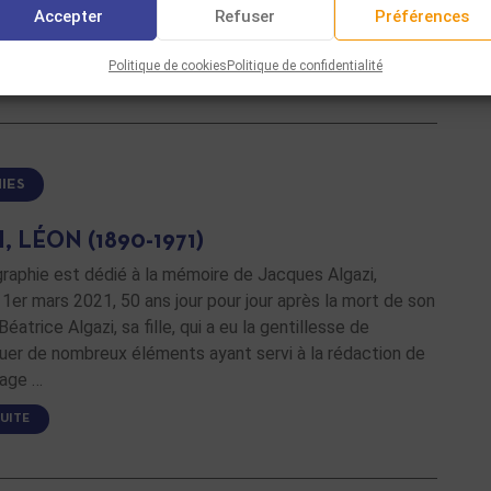
850) puis d’harmonie …
Accepter
Refuser
Préférences
SUITE
Politique de cookies
Politique de confidentialité
IES
, LÉON (1890-1971)
raphie est dédié à la mémoire de Jacques Algazi,
1er mars 2021, 50 ans jour pour jour après la mort de son
Béatrice Algazi, sa fille, qui a eu la gentillesse de
er de nombreux éléments ayant servi à la rédaction de
age …
SUITE