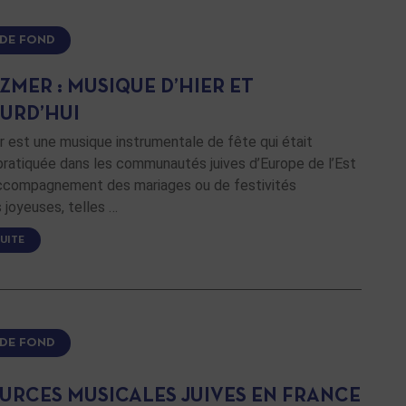
 DE FOND
ZMER : MUSIQUE D’HIER ET
OURD’HUI
 est une musique instrumentale de fête qui était
pratiquée dans les communautés juives d’Europe de l’Est
’accompagnement des mariages ou de festivités
s joyeuses, telles …
SUITE
 DE FOND
OURCES MUSICALES JUIVES EN FRANCE