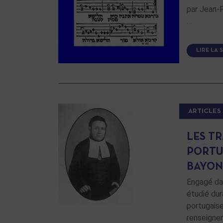
par Jean-P
…
LIRE LA 
ARTICLES
LES T
PORTU
BAYON
Engagé dan
étudié du
portugaise
renseigne