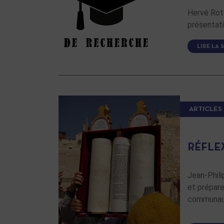
Hervé Rote
présentat
LIRE LA 
ARTICLES
RÉFLE
Jean-Phili
et prépare
communaut