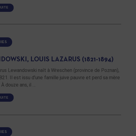
SUITE
IES
OWSKI, LOUIS LAZARUS (1821-1894)
arus Lewandowski naît à Wreschen (province de Poznan),
1821. Il est issu d’une famille juive pauvre et perd sa mère
 À douze ans, il …
SUITE
IES