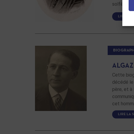
solfège (1
LIRE LA 
BIOGRAPH
ALGAZI
Cette biog
décédé le 
père, et à 
communiqu
cet homm
LIRE LA 