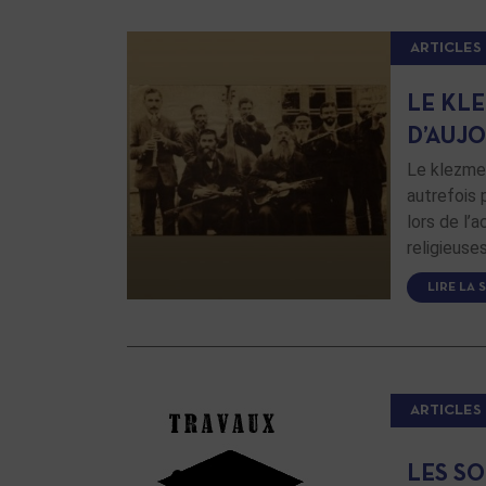
ARTICLES
LE KLE
D’AUJ
Le klezmer
autrefois 
lors de l
religieuse
LIRE LA 
ARTICLES
LES S