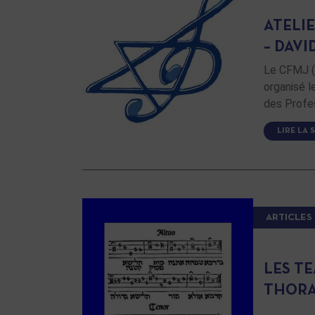
ATELI
– DAVI
Le CFMJ (
organisé l
des Profes
LIRE LA 
ARTICLES
LES T
THOR