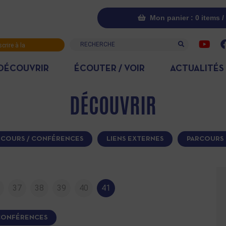
Mon panier : 0 items /
Recherche
scrire à la
letter
DÉCOUVRIR
ÉCOUTER / VOIR
ACTUALITÉS
DÉCOUVRIR
COURS / CONFÉRENCES
LIENS EXTERNES
PARCOURS 
37
38
39
40
41
CONFÉRENCES