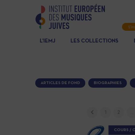
S'in
News
L’IEMJ
LES COLLECTIONS
ARTICLES DE FOND
BIOGRAPHIES
1
2
…
COURS / 