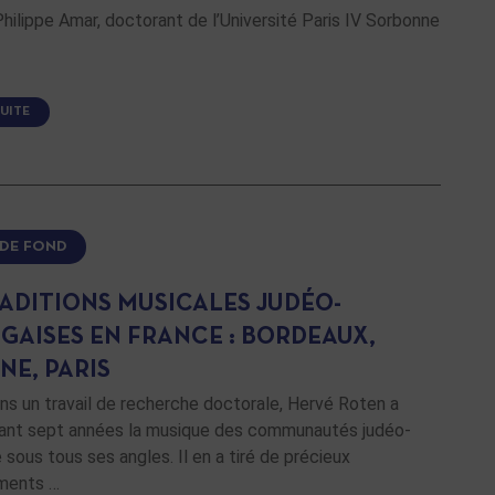
hilippe Amar, doctorant de l’Université Paris IV Sorbonne
SUITE
 DE FOND
RADITIONS MUSICALES JUDÉO-
GAISES EN FRANCE : BORDEAUX,
NE, PARIS
s un travail de recherche doctorale, Hervé Roten a
rant sept années la musique des communautés judéo-
 sous tous ses angles. Il en a tiré de précieux
ments …