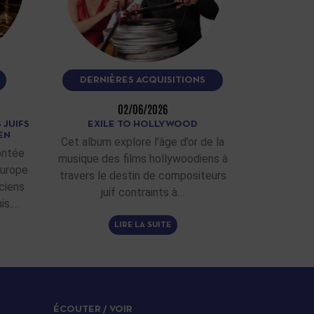
DERNIÈRES ACQUISITIONS
02/06/2026
 JUIFS
EXILE TO HOLLYWOOD
EN
Cet album explore l’âge d’or de la
ontée
musique des films hollywoodiens à
Europe
travers le destin de compositeurs
ciens
juif contraints à…
is.…
LIRE LA SUITE
ÉCOUTER / VOIR