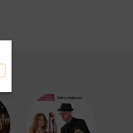
p
tager