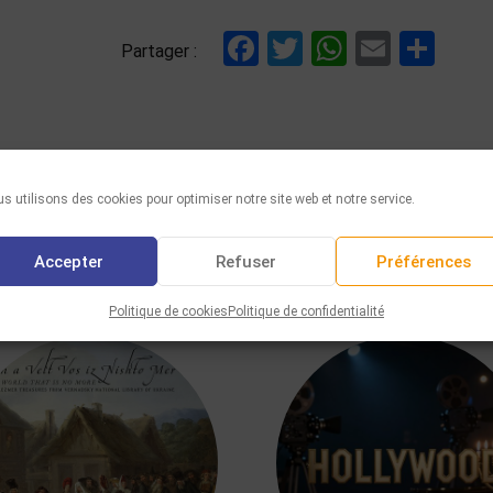
Facebook
Twitter
WhatsAp
Email
Par
Partager :
s utilisons des cookies pour optimiser notre site web et notre service.
Accepter
Refuser
Préférences
VOUS AIMEREZ AUSSI
Politique de cookies
Politique de confidentialité