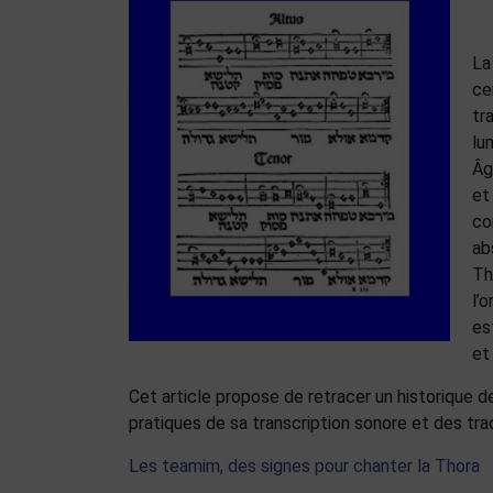
La
ce
tr
lu
Âg
et
co
ab
Th
l’
es
et
Cet article propose de retracer un historique d
pratiques de sa transcription sonore et des trad
Les teamim, des signes pour chanter la Thora