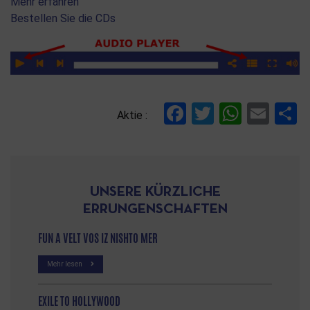
Mehr erfahren
Bestellen Sie die CDs
Facebook
Twitter
Whats
Ema
T
Aktie :
UNSERE KÜRZLICHE
ERRUNGENSCHAFTEN
FUN A VELT VOS IZ NISHTO MER
Mehr lesen
EXILE TO HOLLYWOOD