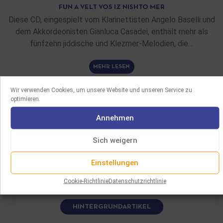
FUN A VELT VOS IZ NISHTO MER
Diese CD, eingespielt vom Klarinettisten Angelo Baselli und
dem Akkordeonisten Gianluca Casadei, enthält mehr als
fünfzehn jiddische und Klezmer-Melodien, die…
MEHR LESEN
Wir verwenden Cookies, um unsere Website und unseren Service zu
optimieren.
Annehmen
Sich weigern
Einstellungen
Cookie-Richtlinie
Datenschutzrichtlinie
HINTERGRUNDARTIKEL