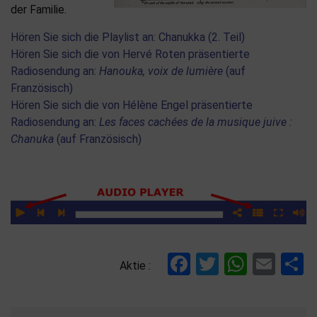
der Familie.
Hören Sie sich die Playlist an: Chanukka (2. Teil)
Hören Sie sich die von Hervé Roten präsentierte
Radiosendung an:
Hanouka, voix de lumière
(auf
Französisch)
Hören Sie sich die von Hélène Engel präsentierte
Radiosendung an:
Les faces cachées de la musique juive :
Chanuka
(auf Französisch)
Facebook
Twitter
Whats
Ema
T
Aktie :