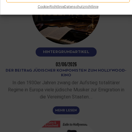
Cookie-Richtlinie
Datenschutzrichtlinie
HINTERGRUNDARTIKEL
02/06/2026
DER BEITRAG JÜDISCHER KOMPONISTEN ZUM HOLLYWOOD-
KINO
In den 1930er Jahren zwang der Aufstieg totalitärer
Regime in Europa viele jüdische Musiker zur Emigration in
die Vereinigten Staaten.…
MEHR LESEN