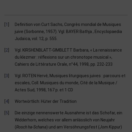
1
Definition von Curt Sachs, Congrès mondial de Musiques
juive (Sorbonne, 1957). Vgl. BAYER Bathja , Encyclopaedia
Judaïca, vol. 12, p. 555.
2
Vgl. KIRSHENBLATT-GIMBLETT Barbara, « La renaissance
du klezmer : réflexions sur un chronotope musical »,
Cahiers de Littérature Orale, n°44, 1998, pp. 232-233
3
Vgl. ROTEN Hervé, Musiques liturgiques juives : parcours et
escales, Coll. Musiques du monde, Cité de la Musique /
Actes Sud, 1998, 167 p. et 1 CD
4
Wortwörtlich: Hüter der Tradition
5
Die einzige nennenswerte Ausnahme ist das Schofar, ein
Widderhorn, welches vor allem anlässlich von Neujahr
(
Rosch ha-Schana
) und am Versöhnungsfest (
Jom Kippur
)