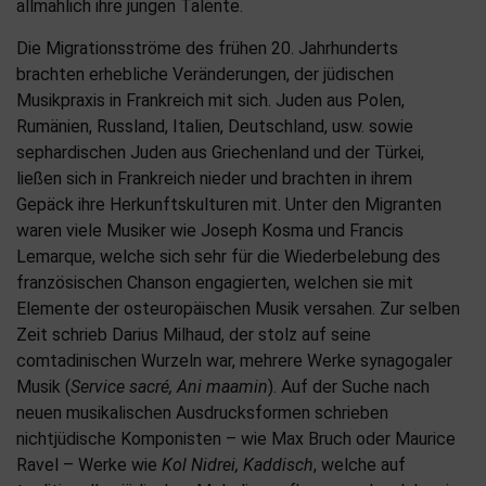
allmählich ihre jungen Talente.
Die Migrationsströme des frühen 20. Jahrhunderts
brachten erhebliche Veränderungen, der jüdischen
Musikpraxis in Frankreich mit sich. Juden aus Polen,
Rumänien, Russland, Italien, Deutschland, usw. sowie
sephardischen Juden aus Griechenland und der Türkei,
ließen sich in Frankreich nieder und brachten in ihrem
Gepäck ihre Herkunftskulturen mit. Unter den Migranten
waren viele Musiker wie Joseph Kosma und Francis
Lemarque, welche sich sehr für die Wiederbelebung des
französischen Chanson engagierten, welchen sie mit
Elemente der osteuropäischen Musik versahen. Zur selben
Zeit schrieb Darius Milhaud, der stolz auf seine
comtadinischen Wurzeln war, mehrere Werke synagogaler
Musik (
Service sacré, Ani maamin
). Auf der Suche nach
neuen musikalischen Ausdrucksformen schrieben
nichtjüdische Komponisten – wie Max Bruch oder Maurice
Ravel – Werke wie
Kol Nidrei, Kaddisch
, welche auf