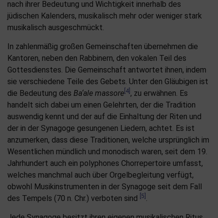
nach ihrer Bedeutung und Wichtigkeit innerhalb des
jüdischen Kalenders, musikalisch mehr oder weniger stark
musikalisch ausgeschmückt.
In zahlenmäßig großen Gemeinschaften übernehmen die
Kantoren, neben den Rabbinern, den vokalen Teil des
Gottesdienstes. Die Gemeinschaft antwortet ihnen, indem
sie verschiedene Teile des Gebets. Unter den Gläubigen ist
[4]
die Bedeutung des
Ba‘ale massore
, zu erwähnen. Es
handelt sich dabei um einen Gelehrten, der die Tradition
auswendig kennt und der auf die Einhaltung der Riten und
der in der Synagoge gesungenen Liedern, achtet. Es ist
anzumerken, dass diese Traditionen, welche ursprünglich im
Wesentlichen mündlich und monodisch waren, seit dem 19.
Jahrhundert auch ein polyphones Chorrepertoire umfasst,
welches manchmal auch über Orgelbegleitung verfügt,
obwohl Musikinstrumenten in der Synagoge seit dem Fall
[5]
des Tempels (70 n. Chr.) verboten sind
.
Jede Synagoge besitzt ihren eigenen musikalischen Ritus.