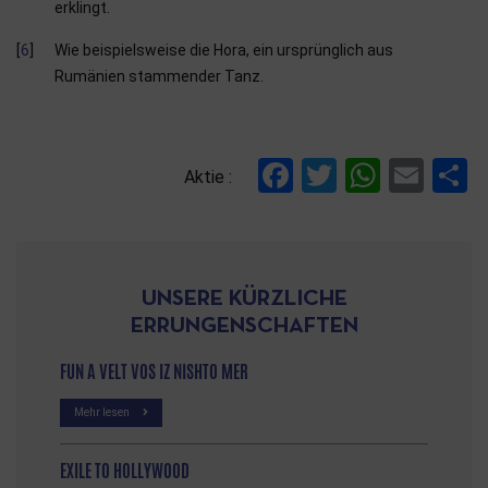
erklingt.
6
Wie beispielsweise die Hora, ein ursprünglich aus
Rumänien stammender Tanz.
References
Facebook
Twitter
Whats
Ema
T
Aktie :
UNSERE KÜRZLICHE
ERRUNGENSCHAFTEN
FUN A VELT VOS IZ NISHTO MER
Mehr lesen
EXILE TO HOLLYWOOD