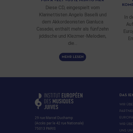
FUN A VELT VOS IZ NISHTO MER
KOMP
Diese CD, eingespielt vom
Klarinettisten Angelo Baselli und
In d
dem Akkordeonisten Gianluca
Auf
Casadei, enthält mehr als fünfzehn
Euro
jiddische und Klezmer-Melodien,
Em
die…
MEHR LESEN
DAS IE
WIR ÜB
PARTNE
29 rue Marcel Duchamp
EUROPÄ
(Accès par le 42 rue Nationale)
WIR ÜB
75013 PARIS
UNS UN