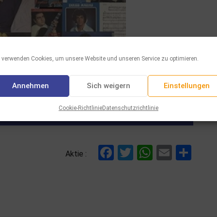
 verwenden Cookies, um unsere Website und unseren Service zu optimieren.
Annehmen
Sich weigern
Einstellungen
Cookie-Richtlinie
Datenschutzrichtlinie
Facebook
Twitter
WhatsAp
Email
Tei
Aktie :