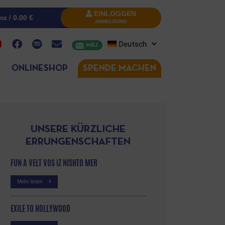
EINLOGGEN
ms /
0.00
€
ANMELDUNG
Deutsch
MRJ
ONLINESHOP
SPENDE MACHEN
UNSERE KÜRZLICHE
ERRUNGENSCHAFTEN
FUN A VELT VOS IZ NISHTO MER
Mehr lesen
EXILE TO HOLLYWOOD