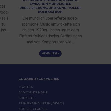
DER JUDÉO-SPANISCHE GESANG:
ZWISCHEN MÜNDLICHER
das
ÜBERLIEFERUNG UND KUNSTVOLLER
wood-
KOMPOSITION
ksals
Die mündlich überlieferte judeo-
e zu
spanische Musik entwickelte sich
 ins…
ab den 1920er Jahren unter dem
Einfluss folkloristischer Strömungen
und von Komponisten wie…
MEHR LESEN
ANHÖREN / ANSCHAUEN
PLAYLISTS
RADIOSENDUNGEN
KONZERTE
FERNSEHSENDUNGEN / VIDEOS
YOUTUBE-CHANNEL