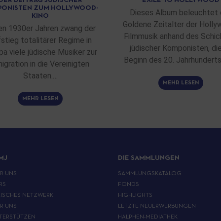
DER BEITRAG JÜDISCHER
EXILE TO HOLLYWOOD
ONISTEN ZUM HOLLYWOOD-
Dieses Album beleuchtet 
KINO
Goldene Zeitalter der Holly
en 1930er Jahren zwang der
Filmmusik anhand des Schic
stieg totalitärer Regime in
jüdischer Komponisten, di
pa viele jüdische Musiker zur
Beginn des 20. Jahrhunderts
igration in die Vereinigten
Staaten.…
MEHR LESEN
MEHR LESEN
MJ
DIE SAMMLUNGEN
ER UNS
SAMMLUNGSKATALOG
RS
FONDS
ISCHES NETZWERK
HIGHLIGHTS
ER UNS
LETZTE NEUERWERBUNGEN
TERSTÜTZEN
HALPHEN-MEDIATHEK