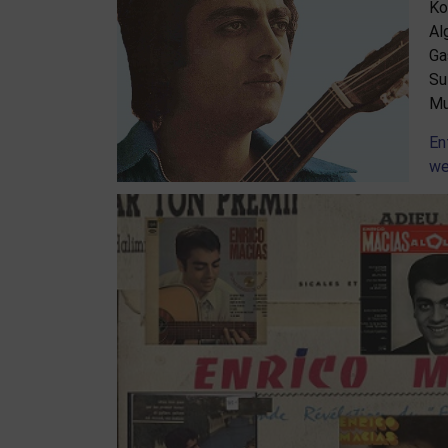
Ko
Al
Ga
Su
Mu
En
we