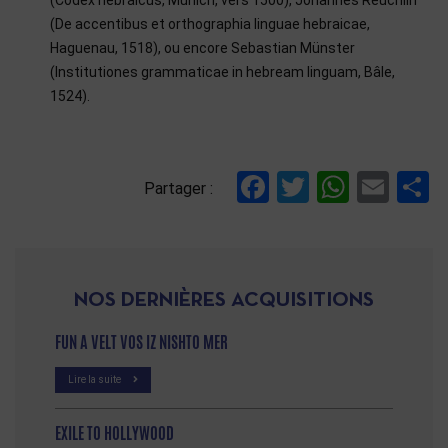
(De accentibus et orthographia linguae hebraicae,
Haguenau, 1518), ou encore Sebastian Münster
(Institutiones grammaticae in hebream linguam, Bâle,
1524).
References
Facebook
Twitter
Whats
Ema
P
Partager :
NOS DERNIÈRES ACQUISITIONS
FUN A VELT VOS IZ NISHTO MER
Lire la suite
EXILE TO HOLLYWOOD