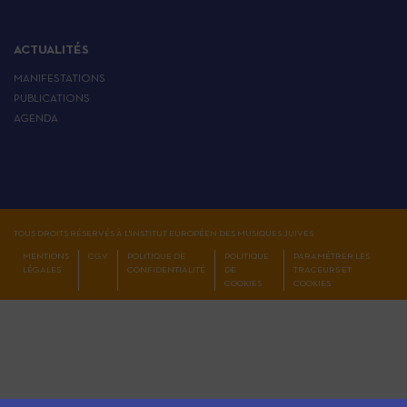
ACTUALITÉS
MANIFESTATIONS
PUBLICATIONS
AGENDA
TOUS DROITS RÉSERVÉS À L'INSTITUT EUROPÉEN DES MUSIQUES JUIVES
MENTIONS
CGV
POLITIQUE DE
POLITIQUE
PARAMÉTRER LES
LÉGALES
CONFIDENTIALITÉ
DE
TRACEURS ET
COOKIES
COOKIES