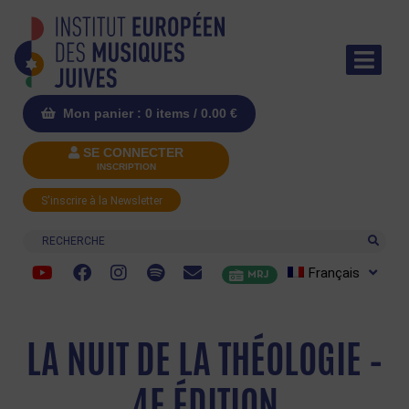
Mon panier : 0 items /
0.00
€
SE CONNECTER
INSCRIPTION
S'inscrire à la Newsletter
Recherche
Français
MRJ
LA NUIT DE LA THÉOLOGIE –
4E ÉDITION