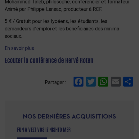
Mohammed Taleb, philosophe, conférencier et formateur
Animé par Philippe Lansac, producteur à RCF.
5 € / Gratuit pour les lycéens, les étudiants, les
demandeurs d’emploi et les bénéficiaires des minima
sociaux.
En savoir plus
Ecouter la conférence de Hervé Roten
Facebook
Twitter
Whats
Ema
P
Partager :
NOS DERNIÈRES ACQUISITIONS
FUN A VELT VOS IZ NISHTO MER