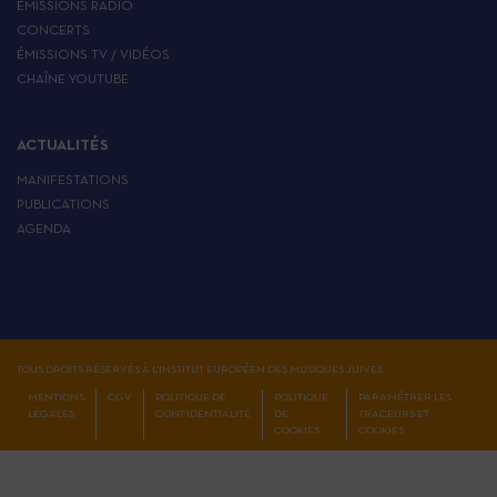
EMISSIONS RADIO
CONCERTS
ÉMISSIONS TV / VIDÉOS
CHAÎNE YOUTUBE
ACTUALITÉS
MANIFESTATIONS
PUBLICATIONS
AGENDA
TOUS DROITS RÉSERVÉS À L'INSTITUT EUROPÉEN DES MUSIQUES JUIVES
MENTIONS
CGV
POLITIQUE DE
POLITIQUE
PARAMÉTRER LES
LÉGALES
CONFIDENTIALITÉ
DE
TRACEURS ET
COOKIES
COOKIES