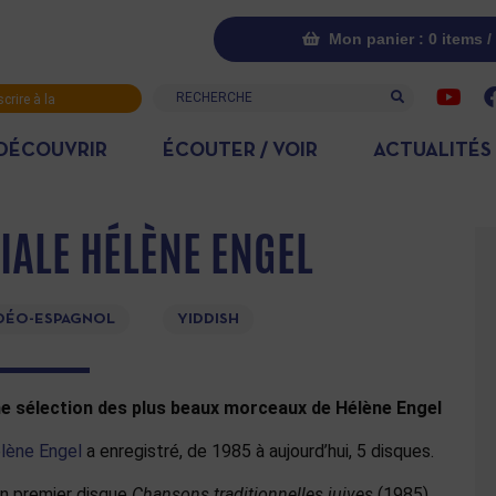
Mon panier : 0 items /
Recherche
scrire à la
letter
DÉCOUVRIR
ÉCOUTER / VOIR
ACTUALITÉS
CIALE HÉLÈNE ENGEL
DÉO-ESPAGNOL
YIDDISH
e sélection des plus beaux morceaux de Hélène Engel
lène Engel
a enregistré, de 1985 à aujourd’hui, 5 disques.
n premier disque
Chansons traditionnelles juives
(1985)