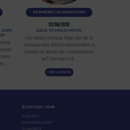
DERNIÈRES ACQUISITIONS
02/06/2026
 JUIFS
EXILE TO HOLLYWOOD
EN
Cet album explore l’âge d’or de la
ontée
musique des films hollywoodiens à
Europe
travers le destin de compositeurs
ciens
juif contraints à…
is.…
LIRE LA SUITE
ÉCOUTER / VOIR
PLAYLISTS
EMISSIONS RADIO
CONCERTS