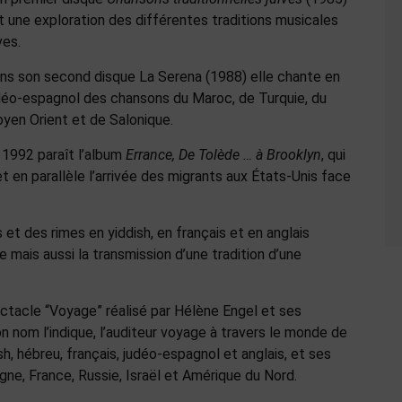
t une exploration des différentes traditions musicales
ves.
ns son second disque La Serena (1988) elle chante en
déo-espagnol des chansons du Maroc, de Turquie, du
yen Orient et de Salonique.
 1992 paraît l’album
Errance, De Tolède … à Brooklyn
, qui
t en parallèle l’arrivée des migrants aux États-Unis face
t des rimes en yiddish, en français et en anglais
e mais aussi la transmission d’une tradition d’une
ectacle “Voyage” réalisé par Hélène Engel et ses
nom l’indique, l’auditeur voyage à travers le monde de
sh, hébreu, français, judéo-espagnol et anglais, et ses
gne, France, Russie, Israël et Amérique du Nord.