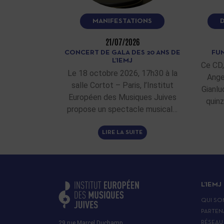
MANIFESTATIONS
21/07/2026
CONCERT DE GALA DES 20 ANS DE
FUN
L’IEMJ
Ce CD,
Le 18 octobre 2026, 17h30 à la
Ange
salle Cortot – Paris, l’Institut
Gianlu
Européen des Musiques Juives
quinz
propose un spectacle musical…
LIRE LA SUITE
L’IEMJ
QUI SO
PARTEN
29 rue Marcel Duchamp
RÉSEAU