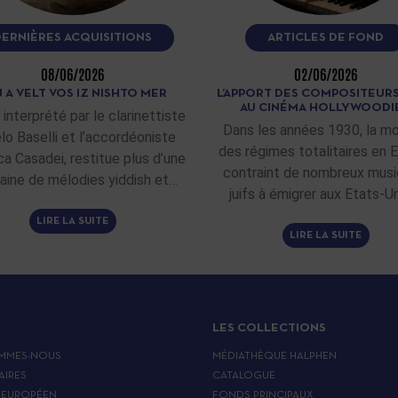
DERNIÈRES ACQUISITIONS
ARTICLES DE FOND
08/06/2026
02/06/2026
 A VELT VOS IZ NISHTO MER
L’APPORT DES COMPOSITEURS
AU CINÉMA HOLLYWOODI
 interprété par le clarinettiste
Dans les années 1930, la m
lo Baselli et l’accordéoniste
des régimes totalitaires en 
ca Casadei, restitue plus d’une
contraint de nombreux musi
aine de mélodies yiddish et…
juifs à émigrer aux Etats-Un
LIRE LA SUITE
LIRE LA SUITE
LES COLLECTIONS
MMES-NOUS
MÉDIATHÈQUE HALPHEN
AIRES
CATALOGUE
 EUROPÉEN
FONDS PRINCIPAUX