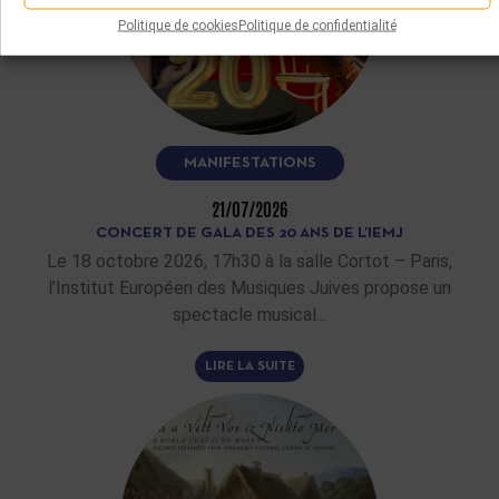
Politique de cookies
Politique de confidentialité
MANIFESTATIONS
21/07/2026
CONCERT DE GALA DES 20 ANS DE L’IEMJ
Le 18 octobre 2026, 17h30 à la salle Cortot – Paris,
l’Institut Européen des Musiques Juives propose un
spectacle musical…
LIRE LA SUITE