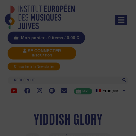
Mon panier : 0 items /
0.00
€
SE CONNECTER
INSCRIPTION
S'inscrire à la Newsletter
Recherche
Français
MRJ
YIDDISH GLORY